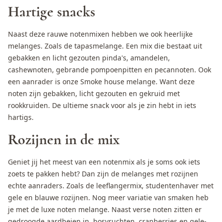
Hartige snacks
Naast deze rauwe notenmixen hebben we ook heerlijke
melanges. Zoals de
tapasmelange
. Een mix die bestaat uit
gebakken en licht gezouten pinda's, amandelen,
cashewnoten, gebrande pompoenpitten en pecannoten. Ook
een aanrader is onze
Smoke house melange
. Want deze
noten zijn gebakken, licht gezouten en gekruid met
rookkruiden. De ultieme snack voor als je zin hebt in iets
hartigs.
Rozijnen in de mix
Geniet jij het meest van een notenmix als je soms ook iets
zoets te pakken hebt? Dan zijn de melanges met rozijnen
echte aanraders. Zoals de
leeflangermix
,
studentenhaver
met
gele en blauwe rozijnen. Nog meer variatie van smaken heb
je met de
luxe noten melange
. Naast verse noten zitten er
gedroogde aardbeien in, bosvruchten, cranberries en gele-