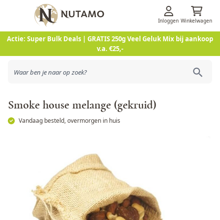
Inloggen
Winkelwagen
Ga naar de inhoud
Actie: Super Bulk Deals | GRATIS 250g Veel Geluk Mix bij aankoop
v.a. €25,-
Smoke house melange (gekruid)
Vandaag besteld, overmorgen in huis