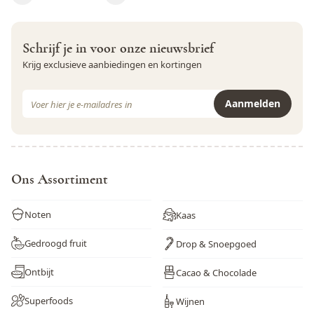
Wortel
Nee
Zwaveldioxide en sulfieten
Ja
Schrijf je in voor onze nieuwsbrief
Krijg exclusieve aanbiedingen en kortingen
E-mail adres
Aanmelden
Dit formulier is beveiligd met reCAPTCHA - het
Privacybeleid
e
Ons Assortiment
Noten
Kaas
Gedroogd fruit
Drop & Snoepgoed
Ontbijt
Cacao & Chocolade
Superfoods
Wijnen