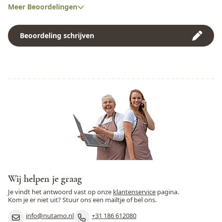
Peulvruchten
Nee
Rookaroma,
Meer Beoordelingen
Smaakversterker (E621)
Dit is onze favoriet thuis. Heerlijk die smoke kruiden er
Pinda
Ja
overheen. Jammie...
Kan sporen bevatten van:
Beoordeling schrijven
Glutenbevattende granen,
Rogge
Nee
Noten, Pinda's, Sesamzaad
en Soja
Rundvlees
Nee
Schaaldieren
Nee
Selderij
Nee
Sesamzaad
Ja
Soja
Ja
Varkensvlees
Nee
Wij helpen je graag
Vis
Nee
Je vindt het antwoord vast op onze
klantenservice
pagina.
Kom je er niet uit? Stuur ons een mailtje of bel ons.
Weekdieren
Nee
info@nutamo.nl
+31 186 612080