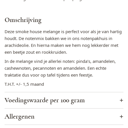
Omschrijving
Deze smoke house melange is perfect voor als je van hartig
houdt. De notenmix bakken we in ons notenpakhuis in
arachideolie. En hierna maken we hem nog lekkerder met
een beetje zout en rookkruiden.
In de melange vind je allerlei noten: pinda’s, amandelen,
cashewnoten, pecannoten en amandelen. Een echte
traktatie dus voor op tafel tijdens een feestje.
T.H.T. +/- 1,5 maand
Voedingswaarde per 100 gram
Energie (KJ)
2654,6
Allergenen
Energie (kcal)
641,0