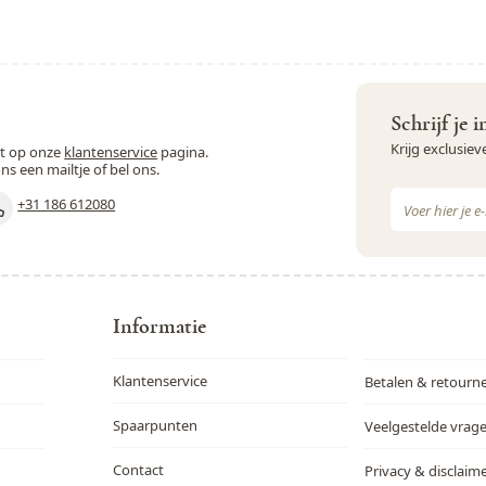
Schrijf je 
Krijg exclusie
st op onze
klantenservice
pagina.
ons een mailtje of bel ons.
E-mail adres
+31 186 612080
Dit formulie
Informatie
Klantenservice
Betalen & retourn
Spaarpunten
Veelgestelde vrag
Contact
Privacy & disclaim