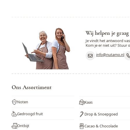
Wij helpen je graag
Je vindt het antwoord va
Kom je er niet uit? Stuur 
info@nutamo.nl
Ons Assortiment
Noten
Kaas
Gedroogd fruit
Drop & Snoepgoed
Ontbijt
Cacao & Chocolade