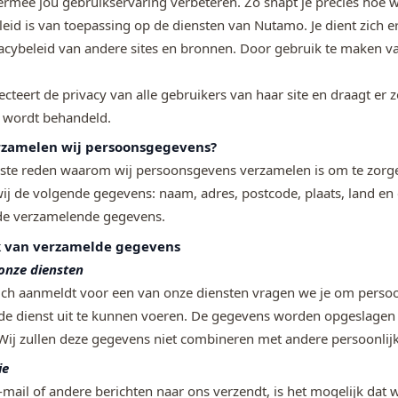
ermee jou gebruikservaring verbeteren. Zo snapt je precies hoe w
leid is van toepassing op de diensten van Nutamo. Je dient zich e
acybeleid van andere sites en bronnen. Door gebruik te maken van
teert de privacy van alle gebruikers van haar site en draagt er z
k wordt behandeld.
zamelen wij persoonsgegevens?
kste reden waarom wij persoonsgevens verzamelen is om te zorgen
ij de volgende gegevens: naam, adres, postcode, plaats, land en 
de verzamelende gegevens.
k van verzamelde gegevens
onze diensten
ich aanmeldt voor een van onze diensten vragen we je om pers
de dienst uit te kunnen voeren. De gegevens worden opgeslagen 
. Wij zullen deze gegevens niet combineren met andere persoonli
ie
mail of andere berichten naar ons verzendt, is het mogelijk dat 