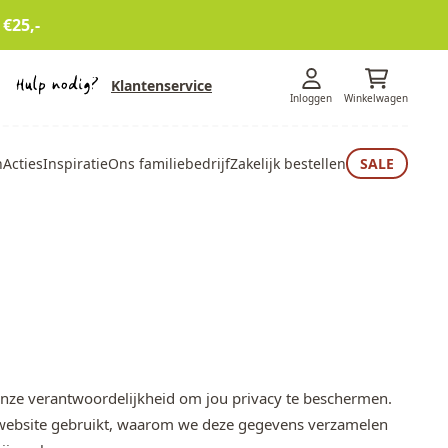
 €25,-
Klantenservice
Inloggen
Winkelwagen
n
Acties
Inspiratie
Ons familiebedrijf
Zakelijk bestellen
SALE
s onze verantwoordelijkheid om jou privacy te beschermen.
 website gebruikt, waarom we deze gegevens verzamelen