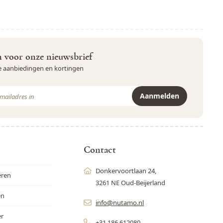
in voor onze nieuwsbrief
ve aanbiedingen en kortingen
Aanmelden
r is beveiligd met reCAPTCHA - het
Privacybeleid
en de
Servicevoor
Contact
Donkervoortlaan 24,
eren
3261 NE Oud-Beijerland
en
info@nutamo.nl
er
+31 186 612080