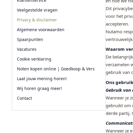
Klantenservice
en hoe we hi
Dit privacybe
Veelgestelde vragen
voor het priv
Privacy & disclaimer
accepteren.
Algemene voorwaarden
Nutamo respec
vertrouwelij
Spaarpunten
Waarom ver
Vacatures
De belangrij
Cookie verklaring
verzamelen w
Noten kopen online | Goedkoop & Vers
gebruik van 
Laat jouw mening horen!
Ons gebrui
Wij horen graag meer!
Gebruik van 
Wanneer je z
Contact
gebruikt om 
derde partij
Communicat
Wanneer je e-