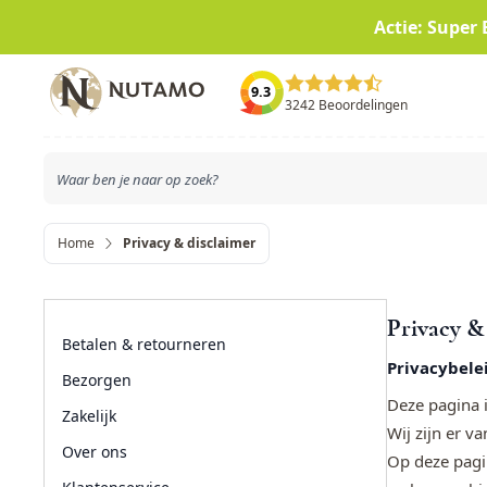
Actie: Super 
Ga naar de inhoud
9.3
3242 Beoordelingen
Home
Privacy & disclaimer
Privacy &
Betalen & retourneren
Privacybel
Bezorgen
Deze pagina i
Zakelijk
Wij zijn er v
Over ons
Op deze pagi