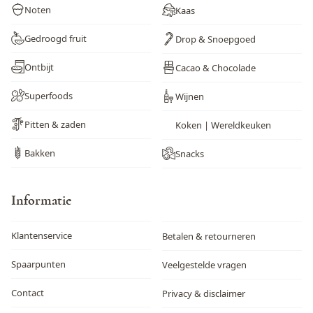
Noten
Kaas
Weekdieren
Nee
Gedroogd fruit
Drop & Snoepgoed
Wortel
Nee
Ontbijt
Cacao & Chocolade
Zwaveldioxide en sulfieten
Nee
Superfoods
Wijnen
Pitten & zaden
Koken | Wereldkeuken
Bakken
Snacks
Informatie
Klantenservice
Betalen & retourneren
Spaarpunten
Veelgestelde vragen
Contact
Privacy & disclaimer