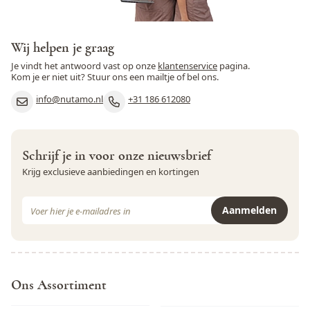
Noten
Ja
Peulvruchten
Nee
Wij helpen je graag
Je vindt het antwoord vast op onze
klantenservice
pagina.
Pinda
Ja
Kom je er niet uit? Stuur ons een mailtje of bel ons.
info@nutamo.nl
+31 186 612080
Rogge
Nee
Rundvlees
Nee
Schrijf je in voor onze nieuwsbrief
Schaaldieren
Nee
Krijg exclusieve aanbiedingen en kortingen
Selderij
Nee
E-mail adres
Aanmelden
Sesamzaad
Ja
Dit formulier is beveiligd met reCAPTCHA - het
Privacybeleid
e
Soja
Ja
Varkensvlees
Nee
Ons Assortiment
Vis
Nee