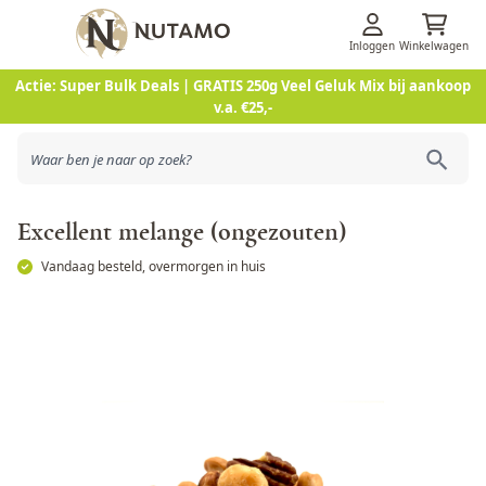
Inloggen
Winkelwagen
Ga naar de inhoud
Actie: Super Bulk Deals | GRATIS 250g Veel Geluk Mix bij aankoop
v.a. €25,-
Excellent melange (ongezouten)
Vandaag besteld, overmorgen in huis