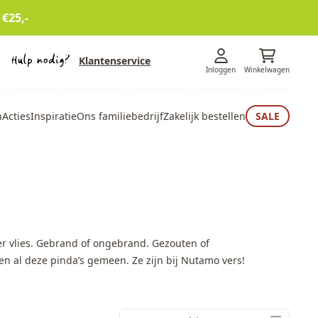
 €25,-
Klantenservice
Inloggen
Winkelwagen
n
Acties
Inspiratie
Ons familiebedrijf
Zakelijk bestellen
SALE
der vlies. Gebrand of ongebrand. Gezouten of
n al deze pinda’s gemeen. Ze zijn bij Nutamo vers!