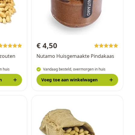
€ 4,50
ezouten
Nutamo Huisgemaakte Pindakaas
n huis
Vandaag besteld, overmorgen in huis
n
Voeg toe
aan winkelwagen