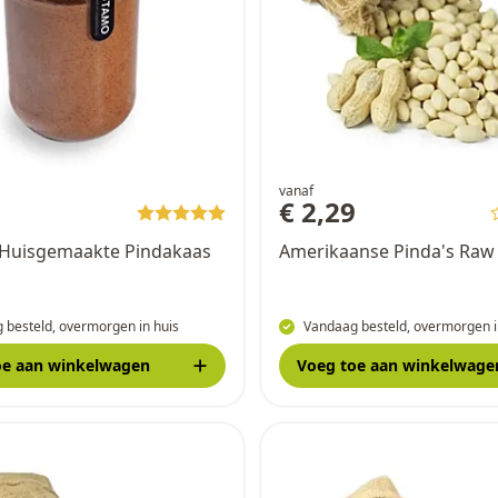
vanaf
9
€ 2,29
Huisgemaakte Pindakaas
Amerikaanse Pinda's Raw
 besteld, overmorgen in huis
Vandaag besteld, overmorgen i
oe
aan winkelwagen
Voeg toe
aan winkelwage