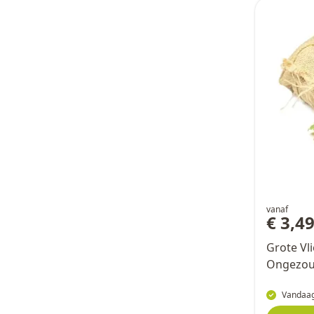
vanaf
€ 3,4
Grote Vl
Ongezou
Vandaag