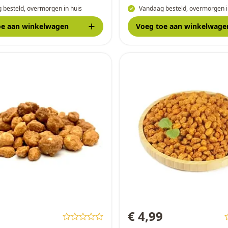
 besteld, overmorgen in huis
Vandaag besteld, overmorgen i
oe
aan winkelwagen
Voeg toe
aan winkelwage
9
€ 4,99