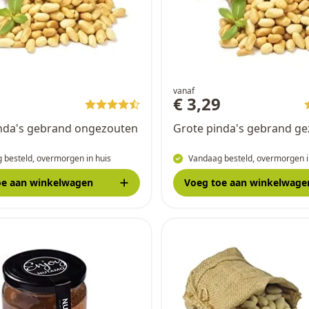
vanaf
9
€ 3,29
nda's gebrand ongezouten
Grote pinda's gebrand g
 besteld, overmorgen in huis
Vandaag besteld, overmorgen i
oe
aan winkelwagen
Voeg toe
aan winkelwage