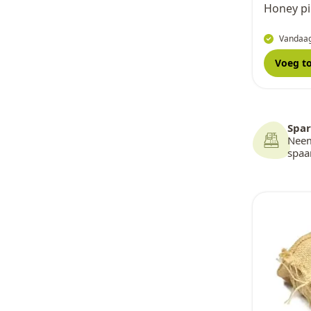
Honey pi
Vandaag
Voeg t
Spar
Neem
spa