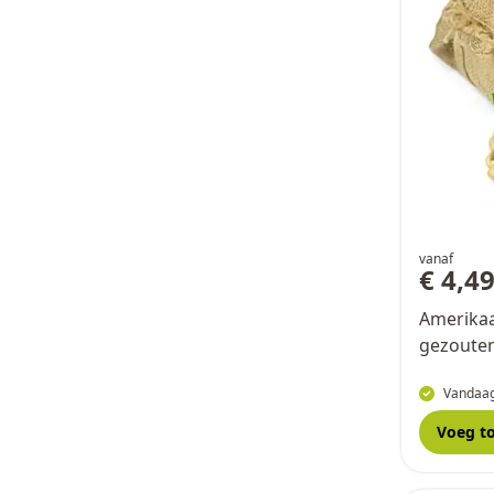
vanaf
€ 4,4
Amerikaa
gezoute
Vandaag
Voeg t