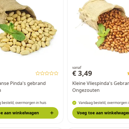
vanaf
9
€ 3,49
nse Pinda's gebrand
Kleine Vliespinda's Gebra
n
Ongezouten
 besteld, overmorgen in huis
Vandaag besteld, overmorgen i
oe
aan winkelwagen
Voeg toe
aan winkelwage