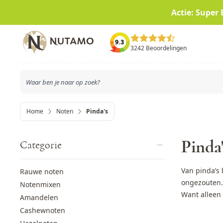
Actie: Super 
Ga naar de inhoud
9.3
3242 Beoordelingen
Home
Noten
Pinda's
Pinda'
Categorie
Van pinda’s 
Rauwe noten
ongezouten. 
Notenmixen
Want alleen 
Amandelen
Cashewnoten