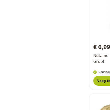
€ 6,9
Nutamo 
Groot
Vandaag
Voeg t