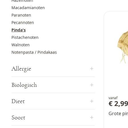
Hazelnoten
Macadamianoten
Paranoten
Pecannoten
Pinda's
Pistachenoten
Walnoten
Notenpasta / Pindakaas
Allergie
Biologisch
vanaf
Dieet
€ 2,9
Grote pi
Soort