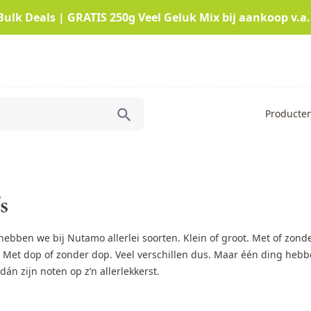
Bulk Deals | GRATIS 250g Veel Geluk Mix bij aankoop v.a.
Producte
s
hebben we bij Nutamo allerlei soorten. Klein of groot. Met of zon
Met dop of zonder dop. Veel verschillen dus. Maar één ding hebbe
dán zijn noten op z’n allerlekkerst.