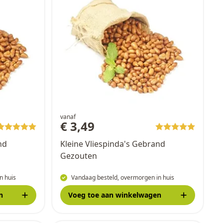
vanaf
€ 3,49
nd
Kleine Vliespinda's Gebrand
Gezouten
n huis
Vandaag besteld, overmorgen in huis
n
Voeg toe
aan winkelwagen