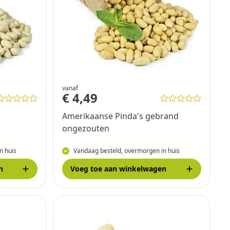
vanaf
€ 4,49
Amerikaanse Pinda's gebrand
ongezouten
n huis
Vandaag besteld, overmorgen in huis
n
Voeg toe
aan winkelwagen