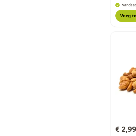
Vandaag
Voeg t
€ 2,9