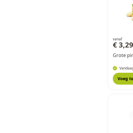
vanaf
€ 3,2
Grote pi
Vandaag
Voeg t