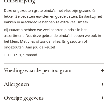
Omschrijving
Deze ongezouten grote pinda’s met vlies zijn gezond én
lekker. Ze bevatten eiwitten en goede vetten. En dankzij het
bakken in arachideolie hebben ze extra veel smaak.
Bij Nutamo hebben we veel soorten pinda’s in het
assortiment. Dus deze gebrande pinda’s hebben we ook in
het klein. Met vlies of zonder vlies. En gezouten of
ongezouten. Aan jou de keuze!
T.H.T. +/- 1,5 maand
Voedingswaarde per 100 gram
Energie (KJ)
2625,9
Allergenen
Energie (kcal)
633,7
Cacao
Nee
Overige gegevens
Totaal vet
52,2 g
Eieren
Nee