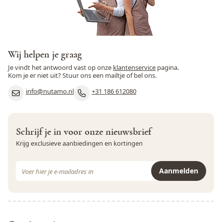
Vitamine A
0,0 IE
Rogge
Nee
Vitamine B6
0,348 mg
Rundvlees
Nee
Vitamine E
8,33 mg
Wij helpen je graag
Schaaldieren
Nee
Je vindt het antwoord vast op onze
klantenservice
pagina.
Kom je er niet uit? Stuur ons een mailtje of bel ons.
Selderij
Nee
info@nutamo.nl
+31 186 612080
Sesamzaad
Ja
Soja
Ja
Schrijf je in voor onze nieuwsbrief
Varkensvlees
Nee
Krijg exclusieve aanbiedingen en kortingen
Vis
Nee
E-mail adres
Aanmelden
Weekdieren
Nee
Dit formulier is beveiligd met reCAPTCHA - het
Privacybeleid
e
Wortel
Nee
Zwaveldioxide en sulfieten
Nee