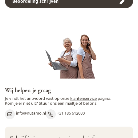
Beoordeling schrijven
Weekdieren
Nee
Wortel
Nee
Zwaveldioxide en sulfieten
Nee
Wij helpen je graag
Je vindt het antwoord vast op onze
klantenservice
pagina.
Kom je er niet uit? Stuur ons een mailtje of bel ons.
info@nutamo.nl
+31 186 612080