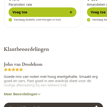
Noten
Ja
Paranoten raw
Amandelen 
Peulvruchten
Voeg toe
Nee
Voeg toe
Vandaag besteld, overmorgen in huis
Vandaag bes
Pinda
Ja
Rogge
Nee
Rundvlees
Nee
Klantbeoordelingen
Schaaldieren
Nee
Selderij
Nee
John van Deudekom
Sesamzaad
Ja
Goede mix van noten met hoog eiwitgehalte. Smaakt erg
goed en vers. Past goed in een eiwitrijk dieet voor de
Soja
Ja
nodige afwisseling bij een lekkere trek.
Varkensvlees
Nee
Meer Beoordelingen
Vis
Nee