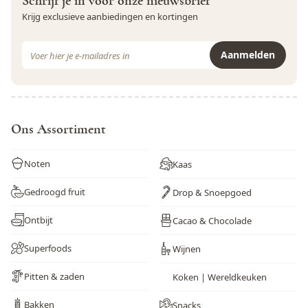
Schrijf je in voor onze nieuwsbrief
Krijg exclusieve aanbiedingen en kortingen
E-mail adres
Aanmelden
Dit formulier is beveiligd met reCAPTCHA - het
Privacybeleid
e
Ons Assortiment
Noten
Kaas
Gedroogd fruit
Drop & Snoepgoed
Ontbijt
Cacao & Chocolade
Superfoods
Wijnen
Pitten & zaden
Koken | Wereldkeuken
Bakken
Snacks