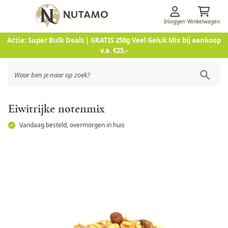
Inloggen
Winkelwagen
Ga naar de inhoud
Actie: Super Bulk Deals | GRATIS 250g Veel Geluk Mix bij aankoop
v.a. €25,-
Eiwitrijke notenmix
Vandaag besteld, overmorgen in huis