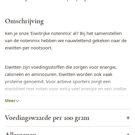
Omschrijving
Ken je onze ‘Eiwitrijke notenmix’ al? Bij het samenstellen
van de notenmix hebben we nauwlettend gekeken naar de
eiwitten per nootsoort.
Eiwitten zijn voedingsstoffen die zorgen voor energie,
calorieën en aminozuren. Eiwitten worden ook vaak
proteïne genoemd. Voor actieve sporters zorgt een
eiwitdieet met noten voor extra veel energie en een sneller
herstel. De aminozuren in eiwitten zorgen voor het in stand
Meer
houden van het spierweefsel. Verder kan een dieet met veel
eiwitten ervoor zorgen om op gewicht te blijven.
Voedingswaarde per 100 gram
De notenmix is ongebrand en ongezouten, en dus helemaal
Energie (KJ)
2684,6
Allergenen