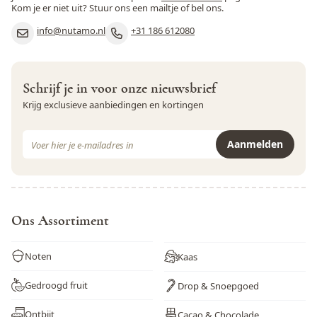
Kom je er niet uit? Stuur ons een mailtje of bel ons.
info@nutamo.nl
+31 186 612080
Schrijf je in voor onze nieuwsbrief
Krijg exclusieve aanbiedingen en kortingen
E-mail adres
Aanmelden
Dit formulier is beveiligd met reCAPTCHA - het
Privacybeleid
e
Ons Assortiment
Noten
Kaas
Gedroogd fruit
Drop & Snoepgoed
Ontbijt
Cacao & Chocolade