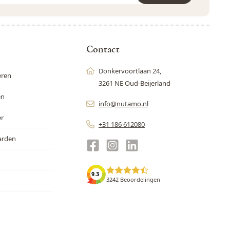
r is beveiligd met reCAPTCHA - het
Privacybeleid
en de
Servicevoor
Contact
Donkervoortlaan 24,
eren
3261 NE Oud-Beijerland
en
info@nutamo.nl
er
+31 186 612080
arden
9.3
3242 Beoordelingen