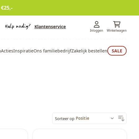
 €25,-
Klantenservice
Inloggen
Winkelwagen
n
Acties
Inspiratie
Ons familiebedrijf
Zakelijk bestellen
SALE
Sorteer op