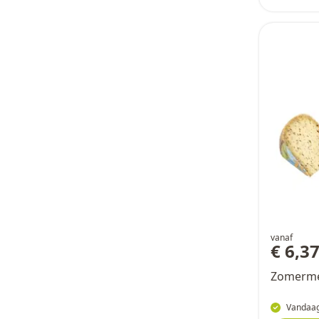
vanaf
€ 6,3
Zomermel
Vandaag