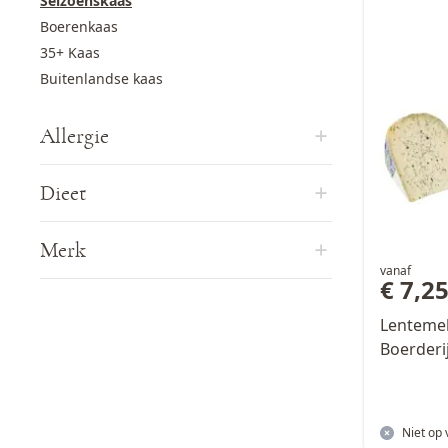
Seizoenskaas
Boerenkaas
35+ Kaas
Buitenlandse kaas
Allergie
Dieet
Merk
vanaf
€ 7,2
Lentemel
Boerderi
Niet op