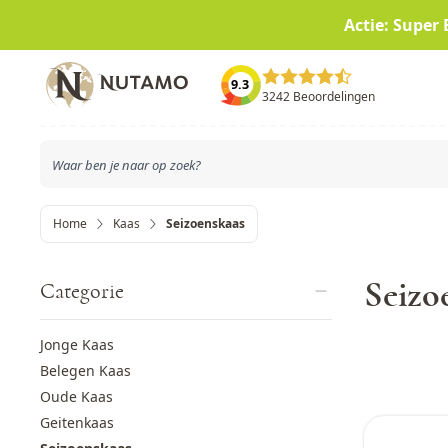
Actie: Super 
Ga naar de inhoud
9.3
3242 Beoordelingen
Home
Kaas
Seizoenskaas
Seizo
Categorie
Jonge Kaas
Belegen Kaas
Oude Kaas
Geitenkaas