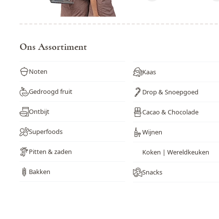
Ons Assortiment
Noten
Kaas
Gedroogd fruit
Drop & Snoepgoed
Ontbijt
Cacao & Chocolade
Superfoods
Wijnen
Pitten & zaden
Koken | Wereldkeuken
Bakken
Snacks