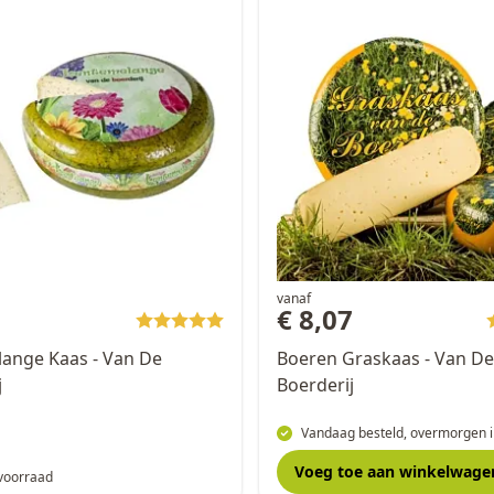
vanaf
5
€ 8,07
ange Kaas - Van De
Boeren Graskaas - Van De
j
Boerderij
Vandaag besteld, overmorgen i
Voeg toe
aan winkelwage
 voorraad