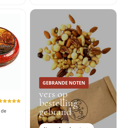
GEBRANDE NOTEN
vers op
bestelling
gebrand
 de