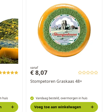
vanaf
€ 8,07
Stompetoren Graskaas 48+
n huis
Vandaag besteld, overmorgen in huis
n
Voeg toe
aan winkelwagen