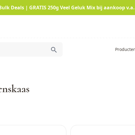
Bulk Deals | GRATIS 250g Veel Geluk Mix bij aankoop v.a.
Producte
enskaas