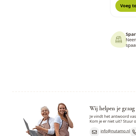
Voeg t
Spar
Neem
spa
Wij helpen je graag
Je vindt het antwoord va
Kom je er niet uit? Stuur 
info@nutamo.nl