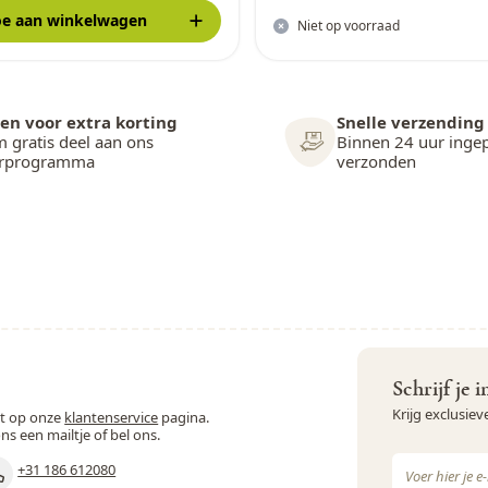
oe
aan winkelwagen
Niet op voorraad
en voor extra korting
Snelle verzending
 gratis deel aan ons
Binnen 24 uur inge
arprogramma
verzonden
Schrijf je 
Krijg exclusie
st op onze
klantenservice
pagina.
ons een mailtje of bel ons.
E-mail adres
+31 186 612080