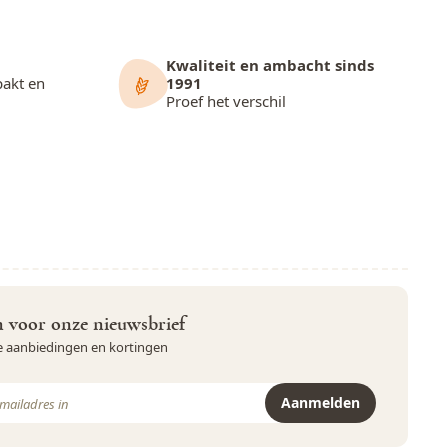
Kwaliteit en ambacht sinds
pakt en
1991
Proef het verschil
in voor onze nieuwsbrief
ve aanbiedingen en kortingen
Aanmelden
r is beveiligd met reCAPTCHA - het
Privacybeleid
en de
Servicevoor