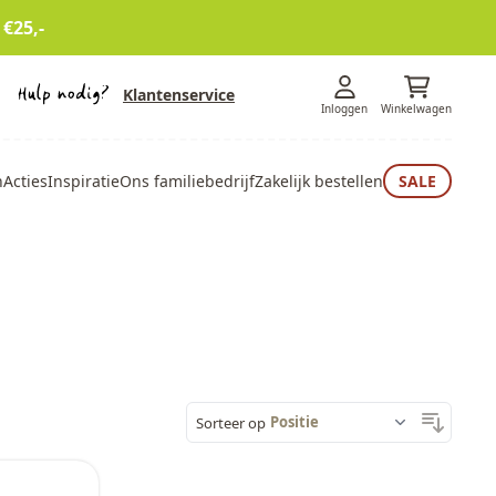
 €25,-
Klantenservice
Inloggen
Winkelwagen
n
Acties
Inspiratie
Ons familiebedrijf
Zakelijk bestellen
SALE
Sorteer op