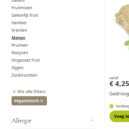
Dadels
Fruitmixen
Gekonfijt fruit
Gember
Krenten
Mango
Pruimen
Rozijnen
Ongezoet fruit
Vijgen
Zuidvruchten
vanaf
€ 4,2
Wis alle filters
Gedroog
Veganistisch
Vandaag
Voeg t
Allergie