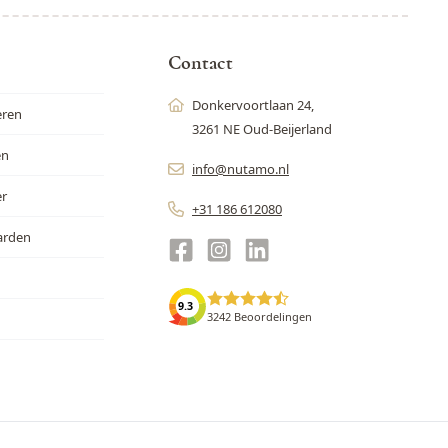
Contact
Donkervoortlaan 24,
eren
3261 NE Oud-Beijerland
en
info@nutamo.nl
er
+31 186 612080
arden
9.3
3242 Beoordelingen