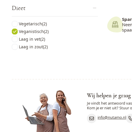
Dieet
Spar
Vegetarisch
(2)
Neem
spa
Veganistisch
(2)
Laag in vet
(2)
Laag in zout
(2)
Wij helpen je graag
Je vindt het antwoord va
Kom je er niet uit? Stuur 
info@nutamo.nl