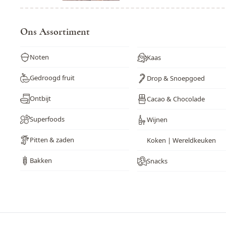
Ons Assortiment
Noten
Kaas
Gedroogd fruit
Drop & Snoepgoed
Ontbijt
Cacao & Chocolade
Superfoods
Wijnen
Pitten & zaden
Koken | Wereldkeuken
Bakken
Snacks