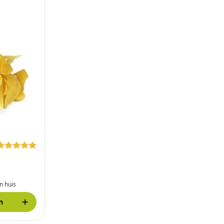
n huis
n