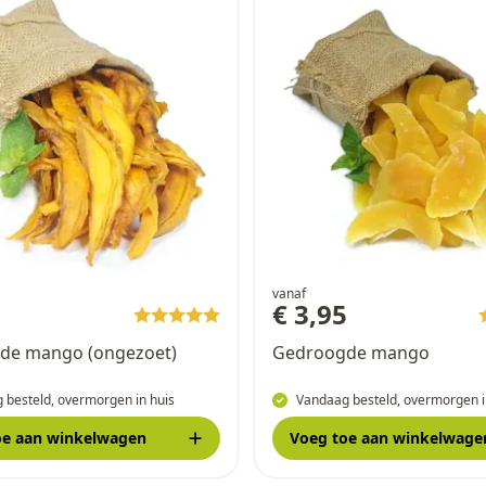
vanaf
5
€ 3,95
de mango (ongezoet)
Gedroogde mango
 besteld, overmorgen in huis
Vandaag besteld, overmorgen i
oe
aan winkelwagen
Voeg toe
aan winkelwage