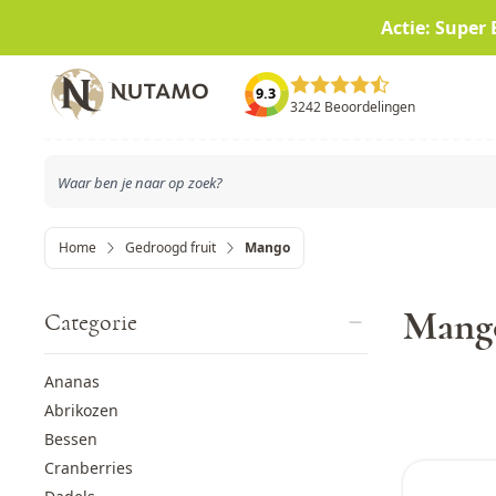
Actie: Super 
Ga naar de inhoud
9.3
3242 Beoordelingen
Home
Gedroogd fruit
Mango
Mang
Categorie
Ananas
Abrikozen
Bessen
Cranberries