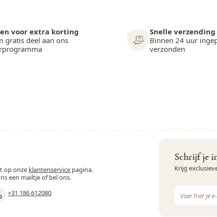
en voor extra korting
Snelle verzending
 gratis deel aan ons
Binnen 24 uur inge
arprogramma
verzonden
Schrijf je 
Krijg exclusie
st op onze
klantenservice
pagina.
ons een mailtje of bel ons.
E-mail adres
+31 186 612080
Dit formulie