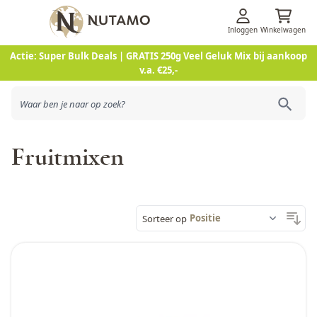
Inloggen
Winkelwagen
Ga naar de inhoud
Actie: Super Bulk Deals | GRATIS 250g Veel Geluk Mix bij aankoop
v.a. €25,-
Fruitmixen
Sorteer op