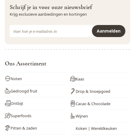
Schrijf je in voor onze nieuwsbrief
Krijg exclusieve aanbiedingen en kortingen
E-mail adres
Aanmelden
Dit formulier is beveiligd met reCAPTCHA - het
Privacybeleid
e
Ons Assortiment
Noten
Kaas
Gedroogd fruit
Drop & Snoepgoed
Ontbijt
Cacao & Chocolade
Superfoods
Wijnen
Pitten & zaden
Koken | Wereldkeuken