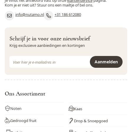
Je vindt het antwoord vast op onze
klantenservice
pagina.
Kom je er niet uit? Stuur ons een mailtje of bel ons.
info@nutamo.nl
+31 186 612080
Schrijf je in voor onze nieuwsbrief
Krijg exclusieve aanbiedingen en kortingen
E-mail adres
Aanmelden
Dit formulier is beveiligd met reCAPTCHA - het
Privacybeleid
e
Ons Assortiment
Noten
Kaas
Gedroogd fruit
Drop & Snoepgoed