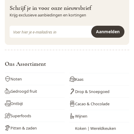
Zwaveldioxide en sulfieten
Ja
Schrijf je in voor onze nieuwsbrief
Krijg exclusieve aanbiedingen en kortingen
E-mail adres
Aanmelden
Dit formulier is beveiligd met reCAPTCHA - het
Privacybeleid
e
Ons Assortiment
Noten
Kaas
Gedroogd fruit
Drop & Snoepgoed
Ontbijt
Cacao & Chocolade
Superfoods
Wijnen
Pitten & zaden
Koken | Wereldkeuken