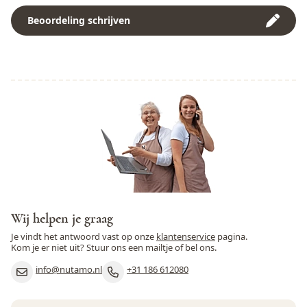
Pinda
Ja
Beoordeling schrijven
Mary E.
Rogge
Nee
Heerlijk dat jullie ook ongezoet fruit verkopen. De mango is
Rundvlees
Nee
goed gedroogd en echt goed van smaak. Ik snij er altijd
stukjes vanaf, want anders is het te stug voor mij.
Schaaldieren
Nee
Selderij
Nee
Sesamzaad
Ja
Soja
Ja
Varkensvlees
Nee
Wij helpen je graag
Vis
Nee
Je vindt het antwoord vast op onze
klantenservice
pagina.
Kom je er niet uit? Stuur ons een mailtje of bel ons.
Weekdieren
Nee
info@nutamo.nl
+31 186 612080
Wortel
Nee