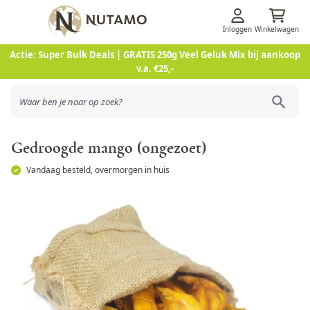
Inloggen
Winkelwagen
Ga naar de inhoud
Actie: Super Bulk Deals | GRATIS 250g Veel Geluk Mix bij aankoop
v.a. €25,-
Gedroogde mango (ongezoet)
Vandaag besteld, overmorgen in huis