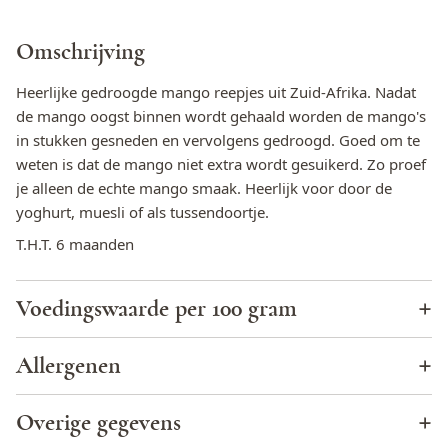
Omschrijving
Heerlijke gedroogde mango reepjes uit Zuid-Afrika. Nadat
de mango oogst binnen wordt gehaald worden de mango's
in stukken gesneden en vervolgens gedroogd. Goed om te
weten is dat de mango niet extra wordt gesuikerd. Zo proef
je alleen de echte mango smaak. Heerlijk voor door de
yoghurt, muesli of als tussendoortje.
T.H.T. 6 maanden
Voedingswaarde per 100 gram
Energie (KJ)
1395
Allergenen
Energie (kcal)
329
Cacao
Ja
Overige gegevens
Totaal vet
1,0 g