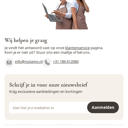
Wij helpen je graag
Je vindt het antwoord vast op onze
klantenservice
pagina.
Kom je er niet uit? Stuur ons een mailtje of bel ons.
info@nutamo.nl
+31 186 612080
Schrijf je in voor onze nieuwsbrief
Krijg exclusieve aanbiedingen en kortingen
E-mail adres
Aanmelden
Dit formulier is beveiligd met reCAPTCHA - het
Privacybeleid
e