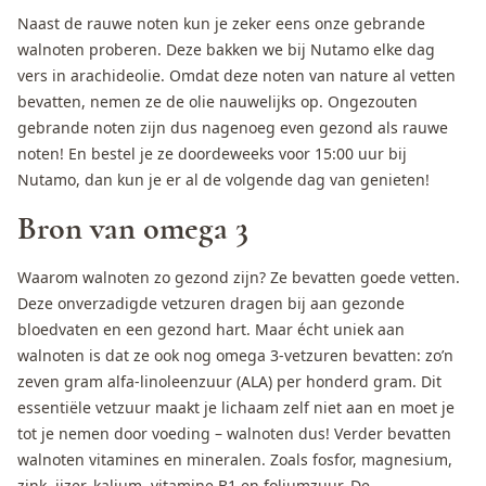
Naast de rauwe noten kun je zeker eens onze gebrande
walnoten proberen. Deze bakken we bij Nutamo elke dag
vers in arachideolie. Omdat deze noten van nature al vetten
bevatten, nemen ze de olie nauwelijks op. Ongezouten
gebrande noten zijn dus nagenoeg even gezond als rauwe
noten! En bestel je ze doordeweeks voor 15:00 uur bij
Nutamo, dan kun je er al de volgende dag van genieten!
Bron van omega 3
Waarom walnoten zo gezond zijn? Ze bevatten goede vetten.
Deze onverzadigde vetzuren dragen bij aan gezonde
bloedvaten en een gezond hart. Maar écht uniek aan
walnoten is dat ze ook nog omega 3-vetzuren bevatten: zo’n
zeven gram alfa-linoleenzuur (ALA) per honderd gram. Dit
essentiële vetzuur maakt je lichaam zelf niet aan en moet je
tot je nemen door voeding – walnoten dus! Verder bevatten
walnoten vitamines en mineralen. Zoals fosfor, magnesium,
zink, ijzer, kalium, vitamine B1 en foliumzuur. De