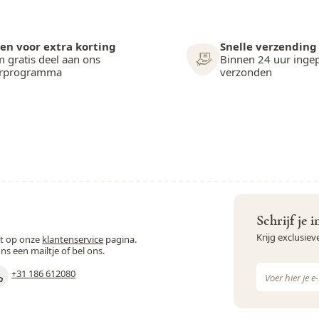
en voor extra korting
Snelle verzending
 gratis deel aan ons
Binnen 24 uur inge
arprogramma
verzonden
Schrijf je 
Krijg exclusie
st op onze
klantenservice
pagina.
ons een mailtje of bel ons.
E-mail adres
+31 186 612080
Dit formulie