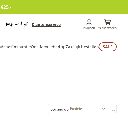
 €25,-
Klantenservice
Inloggen
Winkelwagen
n
Acties
Inspiratie
Ons familiebedrijf
Zakelijk bestellen
SALE
Sorteer op