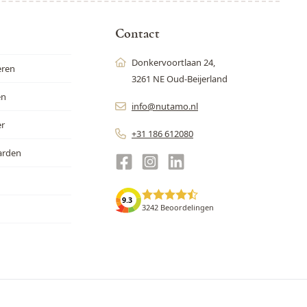
Contact
Donkervoortlaan 24,
eren
3261 NE Oud-Beijerland
en
info@nutamo.nl
er
+31 186 612080
arden
9.3
3242 Beoordelingen