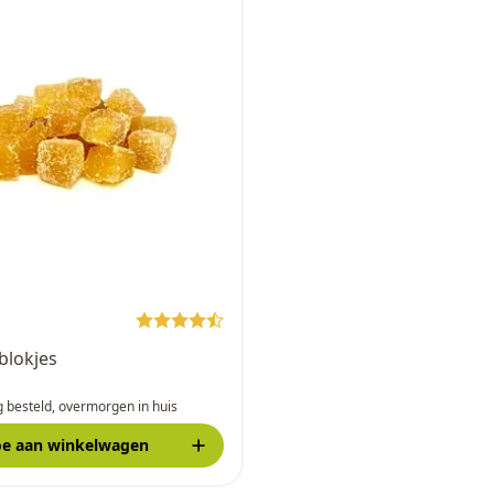
9
blokjes
 besteld, overmorgen in huis
oe
aan winkelwagen