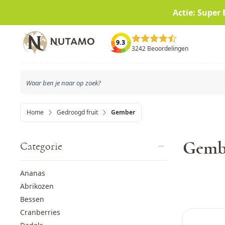
Actie: Super 
Ga naar de inhoud
9.3
3242 Beoordelingen
Home
Gedroogd fruit
Gember
Gemb
Categorie
Ananas
Abrikozen
Bessen
Cranberries