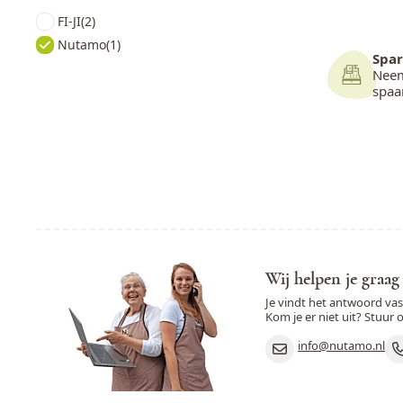
FI-JI
(2)
Nutamo
(1)
Spar
Neem
spa
Wij helpen je graag
Je vindt het antwoord va
Kom je er niet uit? Stuur 
info@nutamo.nl