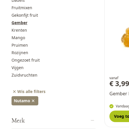
Dadels
Fruitmixen
Gekonfijt fruit
Gember
Krenten
Mango
Pruimen
Rozijnen
Ongezoet fruit
Vijgen
Zuidvruchten
vanaf
€ 3,9
Wis alle filters
Gember 
Nutamo
Vandaag
Voeg t
Merk