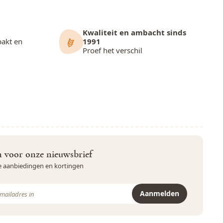
Kwaliteit en ambacht sinds
pakt en
1991
Proef het verschil
in voor onze nieuwsbrief
ve aanbiedingen en kortingen
Aanmelden
r is beveiligd met reCAPTCHA - het
Privacybeleid
en de
Servicevoor