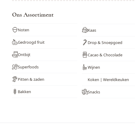
Ons Assortiment
Noten
Kaas
Gedroogd fruit
Drop & Snoepgoed
Ontbijt
Cacao & Chocolade
Superfoods
Wijnen
Pitten & zaden
Koken | Wereldkeuken
Bakken
Snacks