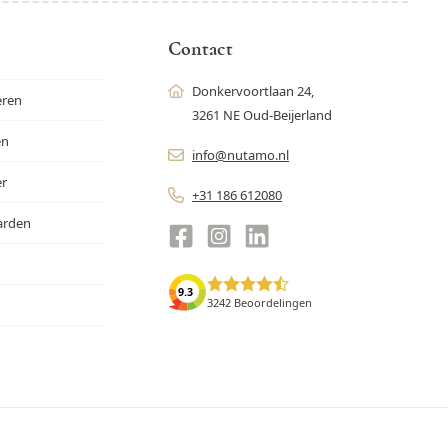
Contact
Donkervoortlaan 24,
eren
3261 NE Oud-Beijerland
en
info@nutamo.nl
er
+31 186 612080
arden
9.3
3242 Beoordelingen