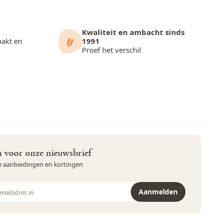
Kwaliteit en ambacht sinds
pakt en
1991
Proef het verschil
in voor onze nieuwsbrief
ve aanbiedingen en kortingen
Aanmelden
r is beveiligd met reCAPTCHA - het
Privacybeleid
en de
Servicevoor