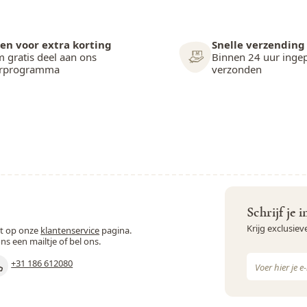
en voor extra korting
Snelle verzending
 gratis deel aan ons
Binnen 24 uur inge
arprogramma
verzonden
Schrijf je 
Krijg exclusie
st op onze
klantenservice
pagina.
ons een mailtje of bel ons.
E-mail adres
+31 186 612080
Dit formulie