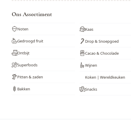
Ons Assortiment
Noten
Kaas
Gedroogd fruit
Drop & Snoepgoed
Ontbijt
Cacao & Chocolade
Superfoods
Wijnen
Pitten & zaden
Koken | Wereldkeuken
Bakken
Snacks