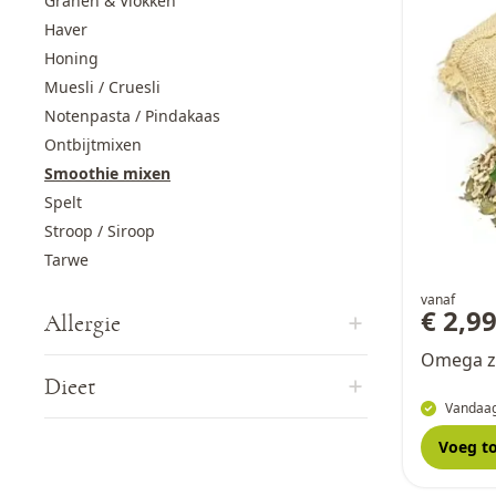
Granen & Vlokken
Haver
Honing
Muesli / Cruesli
Notenpasta / Pindakaas
Ontbijtmixen
Smoothie mixen
Spelt
Stroop / Siroop
Tarwe
vanaf
€ 2,9
Allergie
Omega z
Dieet
Vandaag
Voeg t