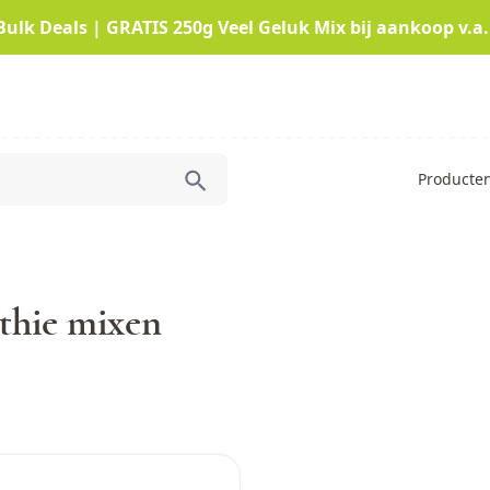
Bulk Deals | GRATIS 250g Veel Geluk Mix bij aankoop v.a.
Producte
hie mixen