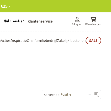
 €25,-
Klantenservice
Inloggen
Winkelwagen
n
Acties
Inspiratie
Ons familiebedrijf
Zakelijk bestellen
SALE
Sorteer op