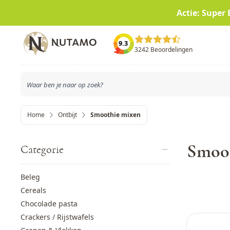
Actie: Super 
Ga naar de inhoud
9.3
3242 Beoordelingen
Home
Ontbijt
Smoothie mixen
Smoot
Categorie
Beleg
Cereals
Chocolade pasta
Crackers / Rijstwafels