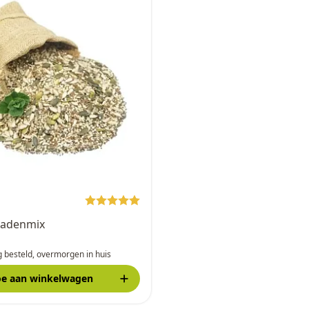
9
adenmix
 besteld, overmorgen in huis
oe
aan winkelwagen