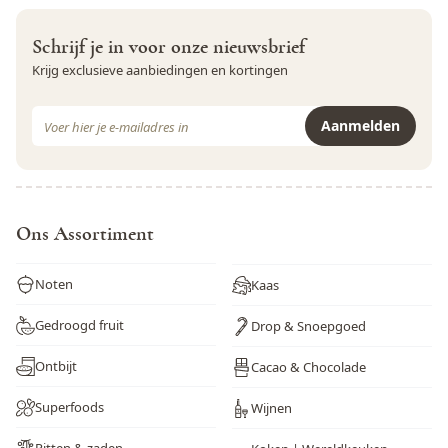
Schrijf je in voor onze nieuwsbrief
Krijg exclusieve aanbiedingen en kortingen
E-mail adres
Aanmelden
Dit formulier is beveiligd met reCAPTCHA - het
Privacybeleid
e
Ons Assortiment
Noten
Kaas
Gedroogd fruit
Drop & Snoepgoed
Ontbijt
Cacao & Chocolade
Superfoods
Wijnen