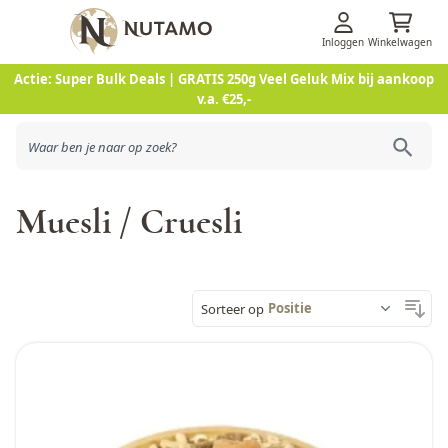
Inloggen
Winkelwagen
Ga naar de inhoud
Actie: Super Bulk Deals | GRATIS 250g Veel Geluk Mix bij aankoop
v.a. €25,-
Muesli / Cruesli
Sorteer op