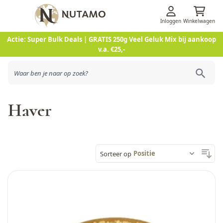
Inloggen
Winkelwagen
Ga naar de inhoud
Actie: Super Bulk Deals | GRATIS 250g Veel Geluk Mix bij aankoop
v.a. €25,-
Haver
Sorteer op