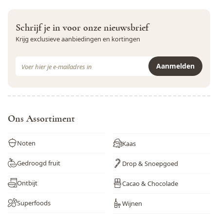
Schrijf je in voor onze nieuwsbrief
Krijg exclusieve aanbiedingen en kortingen
E-mail adres
Aanmelden
Dit formulier is beveiligd met reCAPTCHA - het
Privacybeleid
e
Ons Assortiment
Noten
Kaas
Gedroogd fruit
Drop & Snoepgoed
Ontbijt
Cacao & Chocolade
Superfoods
Wijnen