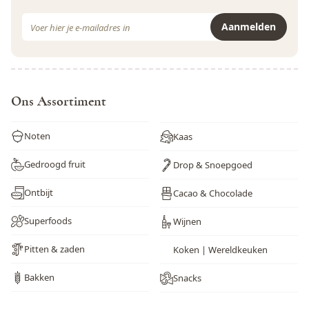
E-mail adres
Aanmelden
Dit formulier is beveiligd met reCAPTCHA - het
Privacybeleid
e
Ons Assortiment
Noten
Kaas
Gedroogd fruit
Drop & Snoepgoed
Ontbijt
Cacao & Chocolade
Superfoods
Wijnen
Pitten & zaden
Koken | Wereldkeuken
Bakken
Snacks