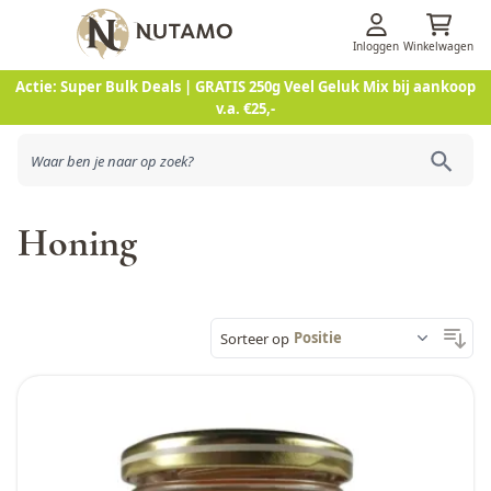
Inloggen
Winkelwagen
Ga naar de inhoud
Actie: Super Bulk Deals | GRATIS 250g Veel Geluk Mix bij aankoop
v.a. €25,-
Honing
Sorteer op