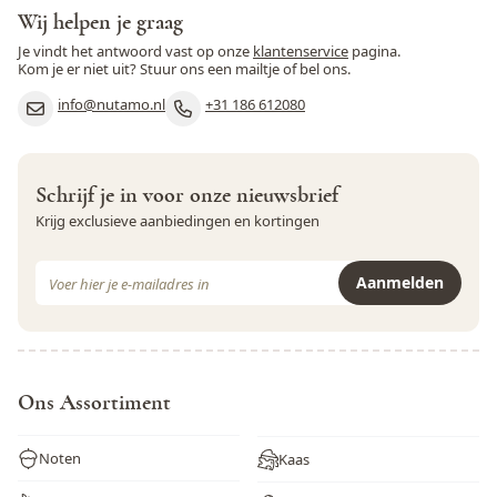
Wij helpen je graag
Je vindt het antwoord vast op onze
klantenservice
pagina.
Kom je er niet uit? Stuur ons een mailtje of bel ons.
info@nutamo.nl
+31 186 612080
Schrijf je in voor onze nieuwsbrief
Krijg exclusieve aanbiedingen en kortingen
E-mail adres
Aanmelden
Dit formulier is beveiligd met reCAPTCHA - het
Privacybeleid
e
Ons Assortiment
Noten
Kaas