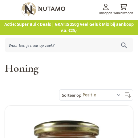
Inloggen
Winkelwagen
Ga naar de inhoud
Actie: Super Bulk Deals | GRATIS 250g Veel Geluk Mix bij aankoop
v.a. €25,-
Honing
Sorteer op