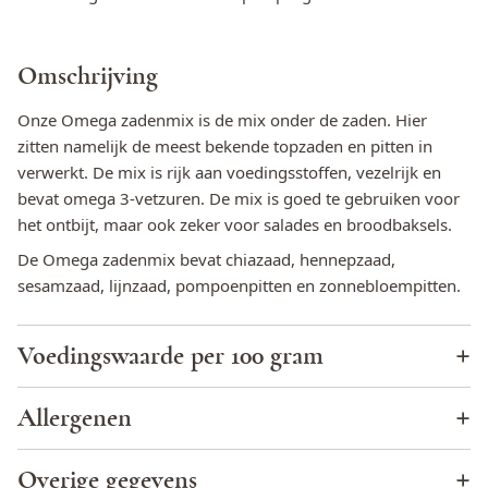
Omschrijving
Onze Omega zadenmix is de mix onder de zaden. Hier
zitten namelijk de meest bekende topzaden en pitten in
verwerkt. De mix is rijk aan voedingsstoffen, vezelrijk en
bevat omega 3-vetzuren. De mix is goed te gebruiken voor
het ontbijt, maar ook zeker voor salades en broodbaksels.
De Omega zadenmix bevat chiazaad, hennepzaad,
sesamzaad, lijnzaad, pompoenpitten en zonnebloempitten.
Voedingswaarde per 100 gram
Energie (KJ)
2321,3
Allergenen
Energie (kcal)
561,2
Cacao
Nee
Overige gegevens