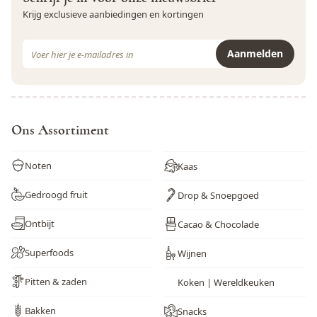
Krijg exclusieve aanbiedingen en kortingen
Zwaveldioxide en sulfieten
Nee
E-mail adres
Aanmelden
Dit formulier is beveiligd met reCAPTCHA - het
Privacybeleid
e
Ons Assortiment
Noten
Kaas
Gedroogd fruit
Drop & Snoepgoed
Ontbijt
Cacao & Chocolade
Superfoods
Wijnen
Pitten & zaden
Koken | Wereldkeuken
Bakken
Snacks