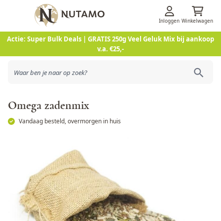
Inloggen
Winkelwagen
Ga naar de inhoud
Actie: Super Bulk Deals | GRATIS 250g Veel Geluk Mix bij aankoop
v.a. €25,-
Omega zadenmix
Vandaag besteld, overmorgen in huis