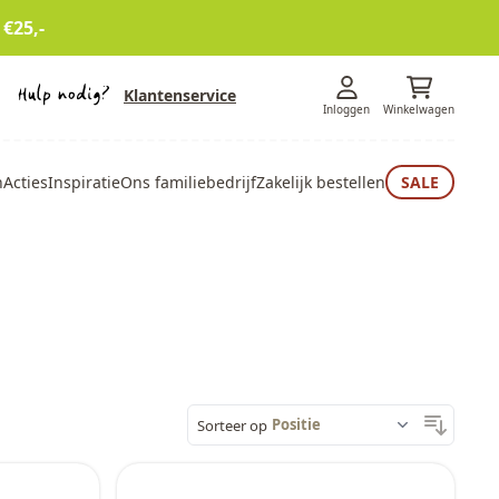
 €25,-
Klantenservice
Inloggen
Winkelwagen
n
Acties
Inspiratie
Ons familiebedrijf
Zakelijk bestellen
SALE
Sorteer op