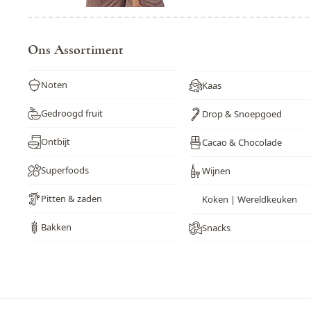
Ons Assortiment
Noten
Kaas
Gedroogd fruit
Drop & Snoepgoed
Ontbijt
Cacao & Chocolade
Superfoods
Wijnen
Pitten & zaden
Koken | Wereldkeuken
Bakken
Snacks