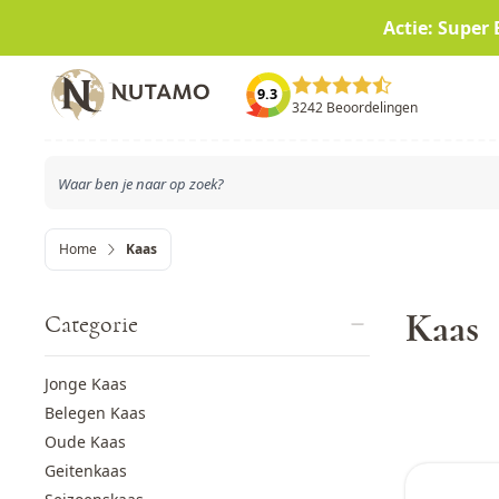
Actie: Super 
Ga naar de inhoud
9.3
3242 Beoordelingen
Home
Kaas
Kaas
Categorie
Jonge Kaas
Belegen Kaas
Oude Kaas
Geitenkaas