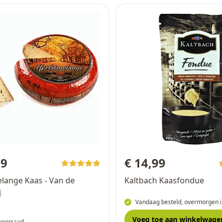
69
€ 14,99
lange Kaas - Van de
Kaltbach Kaasfondue
j
Vandaag besteld, overmorgen i
Voeg toe
aan winkelwage
 voorraad