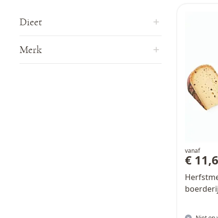
Dieet
Merk
vanaf
€ 11,
Herfstme
boerderi
Niet op