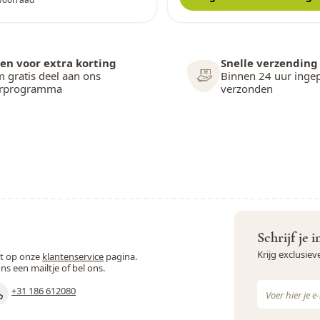
en voor extra korting
Snelle verzending
 gratis deel aan ons
Binnen 24 uur inge
arprogramma
verzonden
Schrijf je 
Krijg exclusie
st op onze
klantenservice
pagina.
ons een mailtje of bel ons.
E-mail adres
+31 186 612080