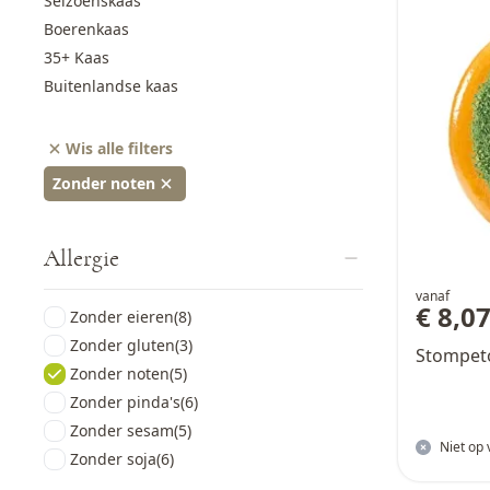
Seizoenskaas
Boerenkaas
35+ Kaas
Buitenlandse kaas
Wis alle filters
Zonder noten
Allergie
vanaf
€ 8,0
Zonder eieren
(8)
Zonder gluten
(3)
Stompet
Zonder noten
(5)
Zonder pinda's
(6)
Zonder sesam
(5)
Niet op
Zonder soja
(6)