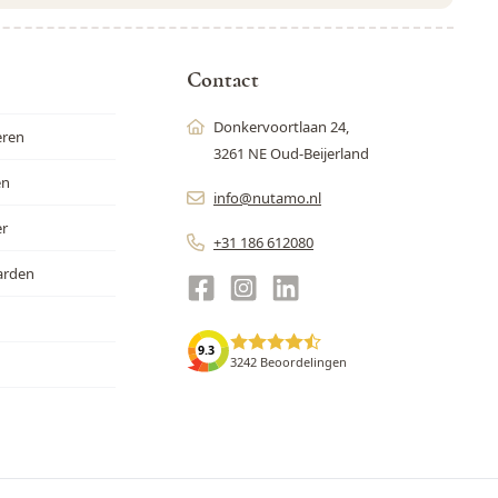
r is beveiligd met reCAPTCHA - het
Privacybeleid
en de
Servicevoor
Contact
Donkervoortlaan 24,
eren
3261 NE Oud-Beijerland
en
info@nutamo.nl
er
+31 186 612080
arden
9.3
3242 Beoordelingen