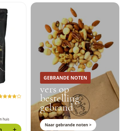
GEBRANDE NOTEN
vers op
bestelling
gebrand
n huis
Naar gebrande noten >
n