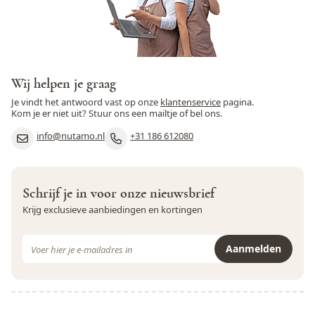
Wij helpen je graag
Je vindt het antwoord vast op onze
klantenservice
pagina.
Kom je er niet uit? Stuur ons een mailtje of bel ons.
info@nutamo.nl
+31 186 612080
Schrijf je in voor onze nieuwsbrief
Krijg exclusieve aanbiedingen en kortingen
E-mail adres
Aanmelden
Dit formulier is beveiligd met reCAPTCHA - het
Privacybeleid
e