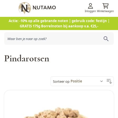
Inloggen
Winkelwagen
Ga naar de inhoud
Actie: -10% op alle gebrande noten | gebruik code: festijn |
GRATIS 175g Borrelnoten bij aankoop v.a. €25,-
Pindarotsen
Sorteer op