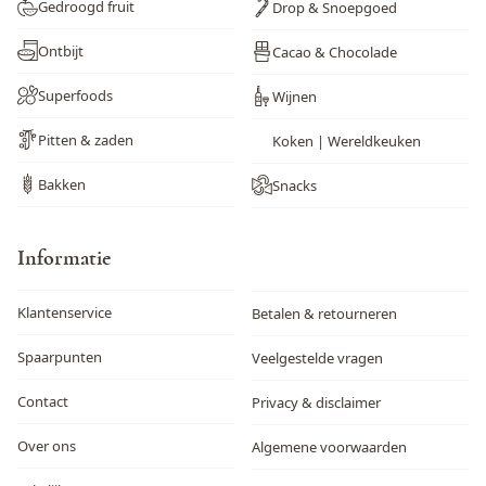
Gedroogd fruit
Drop & Snoepgoed
Wortel
Nee
Ontbijt
Cacao & Chocolade
Zwaveldioxide en sulfieten
Nee
Superfoods
Wijnen
Pitten & zaden
Koken | Wereldkeuken
Bakken
Snacks
Informatie
Klantenservice
Betalen & retourneren
Spaarpunten
Veelgestelde vragen
Contact
Privacy & disclaimer
Over ons
Algemene voorwaarden