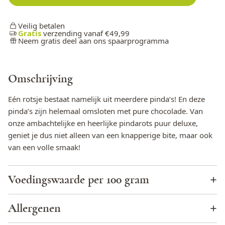
Veilig betalen
Gratis
verzending vanaf €49,99
Neem gratis deel aan ons spaarprogramma
Omschrijving
Eén rotsje bestaat namelijk uit meerdere pinda’s! En deze
pinda’s zijn helemaal omsloten met pure chocolade. Van
onze ambachtelijke en heerlijke pindarots puur deluxe,
geniet je dus niet alleen van een knapperige bite, maar ook
van een volle smaak!
Voedingswaarde per 100 gram
Energie (KJ)
2503 KJ
Allergenen
Energie (kcal)
602 kcal