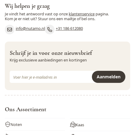
Peulvruchten
Nee
Wij helpen je graag
Je vindt het antwoord vast op onze
klantenservice
pagina.
Pinda
Ja
Kom je er niet uit? Stuur ons een mailtje of bel ons.
info@nutamo.nl
+31 186 612080
Rogge
Nee
Rundvlees
Nee
Schrijf je in voor onze nieuwsbrief
Schaaldieren
Nee
Krijg exclusieve aanbiedingen en kortingen
Selderij
Nee
E-mail adres
Aanmelden
Sesamzaad
Ja
Dit formulier is beveiligd met reCAPTCHA - het
Privacybeleid
e
Soja
Ja
Varkensvlees
Nee
Ons Assortiment
Vis
Nee
Noten
Kaas
Weekdieren
Nee