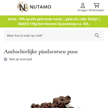
Inloggen
Winkelwagen
Ga naar de inhoud
Actie: -10% op alle gebrande noten | gebruik code: festijn |
GRATIS 175g Borrelnoten bij aankoop v.a. €25,-
Ambachtelijke pindarotsen puur
Niet op voorraad