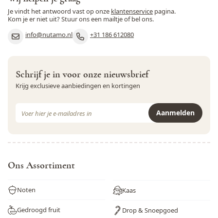
Je vindt het antwoord vast op onze
klantenservice
pagina.
Kom je er niet uit? Stuur ons een mailtje of bel ons.
info@nutamo.nl
+31 186 612080
Schrijf je in voor onze nieuwsbrief
Krijg exclusieve aanbiedingen en kortingen
E-mail adres
Aanmelden
Dit formulier is beveiligd met reCAPTCHA - het
Privacybeleid
e
Ons Assortiment
Noten
Kaas
Gedroogd fruit
Drop & Snoepgoed