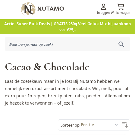
Inloggen
Winkelwagen
Ga naar de inhoud
Actie: Super Bulk Deals | GRATIS 250g Veel Geluk Mix bij aankoop
v.a. €25,-
Cacao & Chocolade
Laat de zoetekauw maar in je los! Bij Nutamo hebben we
namelijk een groot assortiment chocolade. Wit, melk, puur of
extra puur. In
repen
,
breukplaten
,
nibs
,
poeder
... Allemaal om
je bezoek te verwennen – of jezelf.
Sorteer op