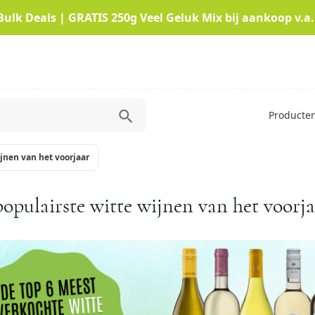
Bulk Deals | GRATIS 250g Veel Geluk Mix bij aankoop v.a.
Producte
ijnen van het voorjaar
opulairste witte wijnen van het voorj