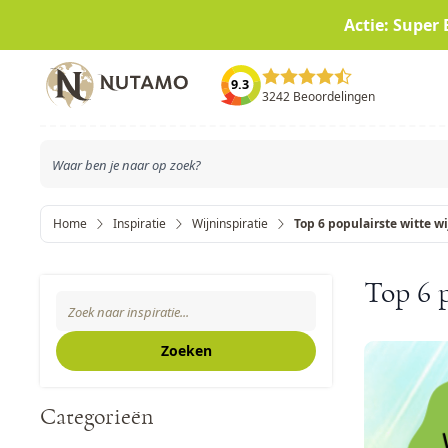
Actie: Super 
Ga naar de inhoud
9.3
3242 Beoordelingen
Home
Inspiratie
Wijninspiratie
Top 6 populairste witte w
Zoeken
Top 6 p
Search The Blog
Zoeken
Categorieën