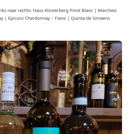
inks naar rechts: Haus Klosterberg Pinot Blanc | Marchesi
nay | Epicuro Chardonnay – Fiano | Quinta de Simaens