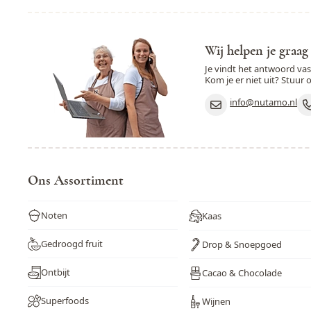
Wij helpen je graag
Je vindt het antwoord va
Kom je er niet uit? Stuur 
info@nutamo.nl
Ons Assortiment
Noten
Kaas
Gedroogd fruit
Drop & Snoepgoed
Ontbijt
Cacao & Chocolade
Superfoods
Wijnen