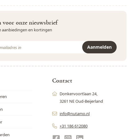
in voor onze nieuwsbrief
ve aanbiedingen en kortingen
Aanmelden
r is beveiligd met reCAPTCHA - het
Privacybeleid
en de
Servicevoor
Contact
Donkervoortlaan 24,
eren
3261 NE Oud-Beijerland
en
info@nutamo.nl
er
+31 186 612080
arden