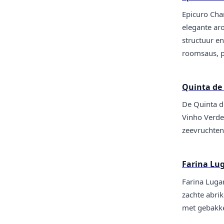
Epicuro Char
elegante ar
structuur en
roomsaus, p
Quinta de
De Quinta d
Vinho Verde 
zeevruchten 
Farina Lu
Farina Lugan
zachte abrik
met gebakke