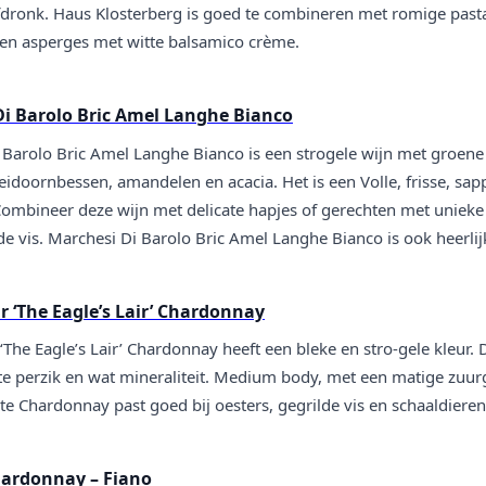
dronk. Haus Klosterberg is goed te combineren met romige pastage
b en asperges met witte balsamico crème.
Di Barolo Bric Amel Langhe Bianco
Barolo Bric Amel Langhe Bianco is een strogele wijn met groene s
idoornbessen, amandelen en acacia. Het is een Volle, frisse, sap
 Combineer deze wijn met delicate hapjes of gerechten met unieke
e vis. Marchesi Di Barolo Bric Amel Langhe Bianco is ook heerlij
 ‘The Eagle’s Lair’ Chardonnay
The Eagle’s Lair’ Chardonnay heeft een bleke en stro-gele kleur.
te perzik en wat mineraliteit. Medium body, met een matige zuurg
e Chardonnay past goed bij oesters, gegrilde vis en schaaldieren
hardonnay – Fiano