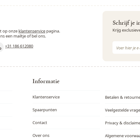
Schrijf je 
Krijg exclusie
st op onze
klantenservice
pagina.
ons een mailtje of bel ons.
E-mail adres
+31 186 612080
Dit formulie
Informatie
Klantenservice
Betalen & retourn
Spaarpunten
Veelgestelde vrag
Contact
Privacy & disclaim
Over ons
Algemene voorwa