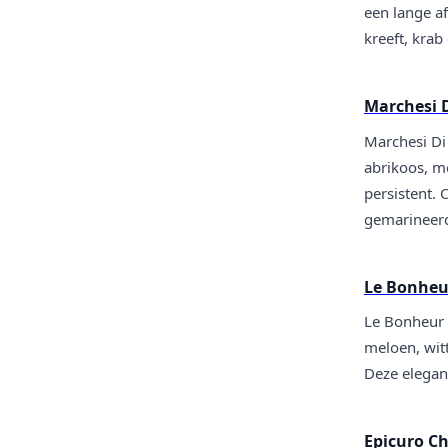
een lange af
kreeft, kra
Marchesi 
Marchesi Di 
abrikoos, me
persistent.
gemarineerd
Le Bonheur
Le Bonheur ‘
meloen, wit
Deze elegant
Epicuro C