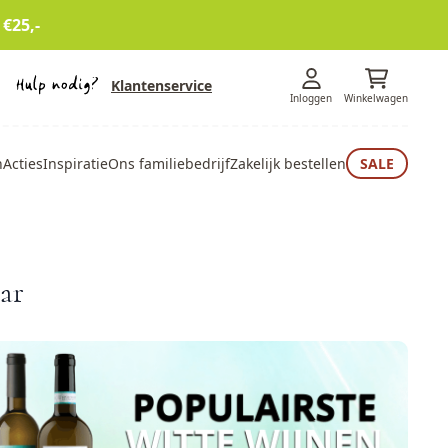
 €25,-
Klantenservice
Inloggen
Winkelwagen
n
Acties
Inspiratie
Ons familiebedrijf
Zakelijk bestellen
SALE
aar