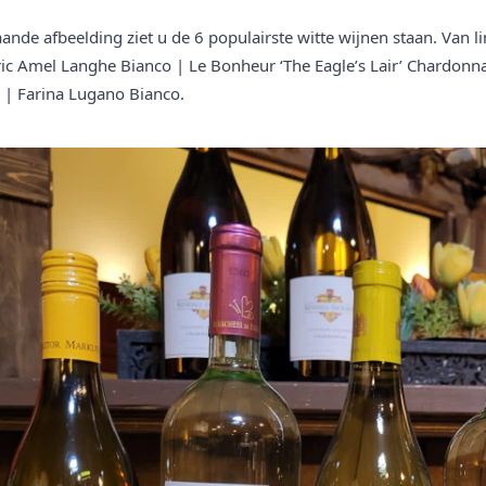
nde afbeelding ziet u de 6 populairste witte wijnen staan. Van l
ric Amel Langhe Bianco | Le Bonheur ‘The Eagle’s Lair’ Chardon
 | Farina Lugano Bianco.