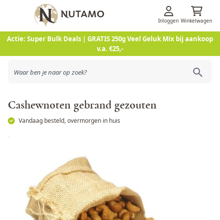
Inloggen
Winkelwagen
Ga naar de inhoud
Actie: Super Bulk Deals | GRATIS 250g Veel Geluk Mix bij aankoop
v.a. €25,-
Cashewnoten gebrand gezouten
Vandaag besteld, overmorgen in huis