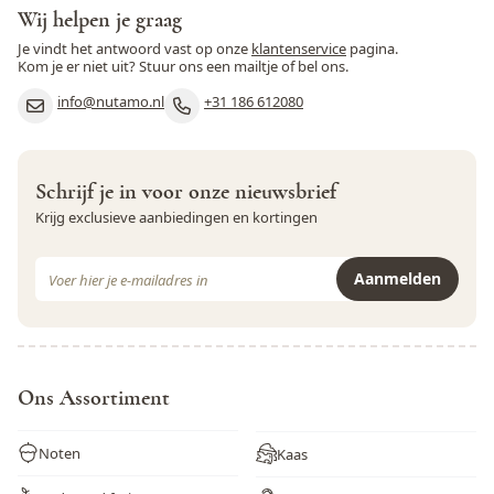
Wij helpen je graag
Je vindt het antwoord vast op onze
klantenservice
pagina.
Kom je er niet uit? Stuur ons een mailtje of bel ons.
info@nutamo.nl
+31 186 612080
Schrijf je in voor onze nieuwsbrief
Krijg exclusieve aanbiedingen en kortingen
E-mail adres
Aanmelden
Dit formulier is beveiligd met reCAPTCHA - het
Privacybeleid
e
Ons Assortiment
Noten
Kaas