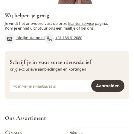
Wij helpen je graag
Je vindt het antwoord vast op onze
klantenservice
pagina.
Kom je er niet uit? Stuur ons een mailtje of bel ons.
info@nutamo.nl
+31 186 612080
Schrijf je in voor onze nieuwsbrief
Krijg exclusieve aanbiedingen en kortingen
E-mail adres
Aanmelden
Dit formulier is beveiligd met reCAPTCHA - het
Privacybeleid
e
Ons Assortiment
Noten
Kaas