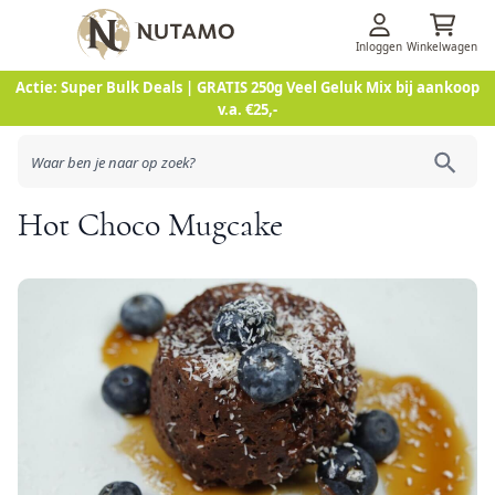
Inloggen
Winkelwagen
Ga naar de inhoud
Actie: Super Bulk Deals | GRATIS 250g Veel Geluk Mix bij aankoop
v.a. €25,-
Hot Choco Mugcake