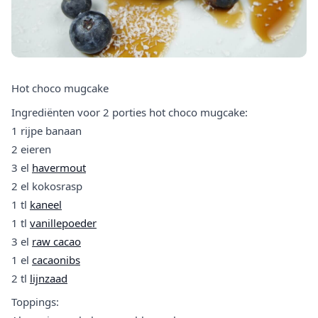
Hot choco mugcake
Ingrediënten voor 2 porties hot choco mugcake:
1 rijpe banaan
2 eieren
3 el
havermout
2 el kokosrasp
1 tl
kaneel
1 tl
vanillepoeder
3 el
raw cacao
1 el
cacaonibs
2 tl
lijnzaad
Toppings: