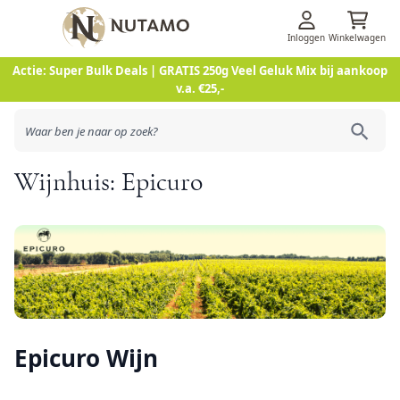
Inloggen
Winkelwagen
Ga naar de inhoud
Actie: Super Bulk Deals | GRATIS 250g Veel Geluk Mix bij aankoop
v.a. €25,-
Wijnhuis: Epicuro
Epicuro Wijn