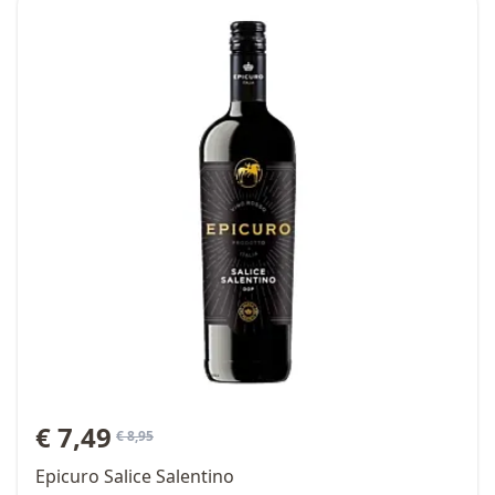
special price
€ 7,49
regular price
€ 8,95
Epicuro Salice Salentino