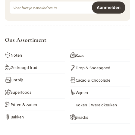
E-mail adres
Aanmelden
Dit formulier is beveiligd met reCAPTCHA - het
Privacybeleid
e
Ons Assortiment
Noten
Kaas
Gedroogd fruit
Drop & Snoepgoed
Ontbijt
Cacao & Chocolade
Superfoods
Wijnen
Pitten & zaden
Koken | Wereldkeuken
Bakken
Snacks