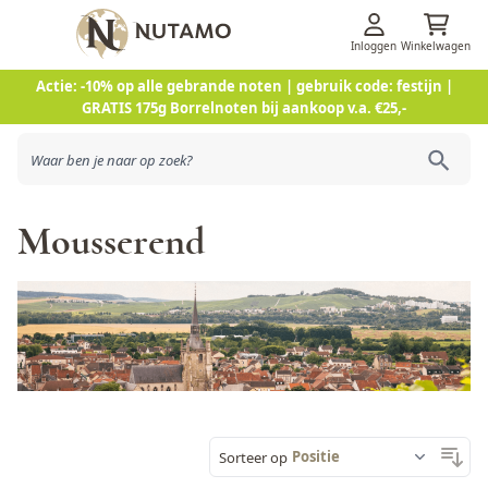
Inloggen
Winkelwagen
Ga naar de inhoud
Actie: -10% op alle gebrande noten | gebruik code: festijn |
GRATIS 175g Borrelnoten bij aankoop v.a. €25,-
Mousserend
Sorteer op