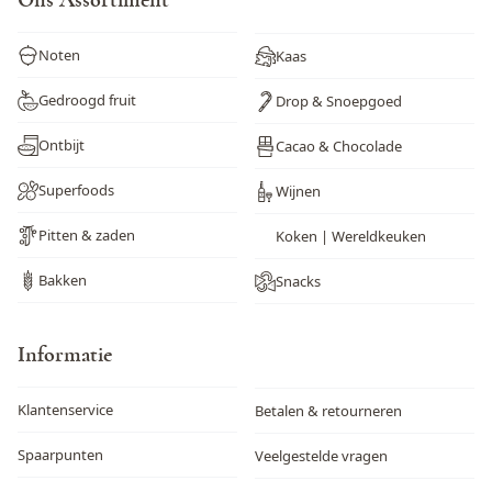
Ons Assortiment
Noten
Kaas
Gedroogd fruit
Drop & Snoepgoed
Ontbijt
Cacao & Chocolade
Superfoods
Wijnen
Pitten & zaden
Koken | Wereldkeuken
Bakken
Snacks
Informatie
Klantenservice
Betalen & retourneren
Spaarpunten
Veelgestelde vragen