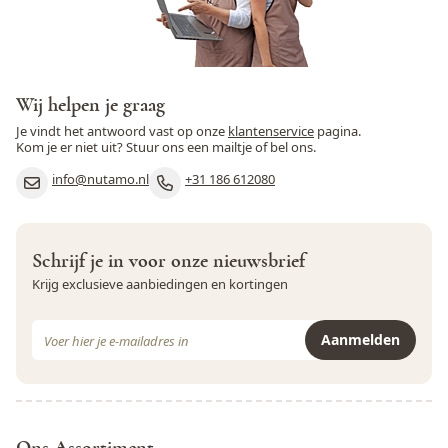
Wij helpen je graag
Je vindt het antwoord vast op onze
klantenservice
pagina.
Kom je er niet uit? Stuur ons een mailtje of bel ons.
info@nutamo.nl
+31 186 612080
Schrijf je in voor onze nieuwsbrief
Krijg exclusieve aanbiedingen en kortingen
E-mail adres
Aanmelden
Dit formulier is beveiligd met reCAPTCHA - het
Privacybeleid
e