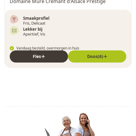
Domaine Muré Crémant d'Alsace Prestige
Smaakprofiel
Fris, Delicaat
Lekker bij
Aperitief, Vis
Vandaag besteld, overmorgen in huis
Fles
Doos(6)