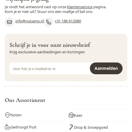
Je vindt het antwoord vast op onze
klantenservice
pagina.
Kom je er niet uit? Stuur ons een mailtje of bel ons.
info@nutamo.nl
+31 186 612080
Schrijf je in voor onze nieuwsbrief
Krijg exclusieve aanbiedingen en kortingen
E-mail adres
Aanmelden
Dit formulier is beveiligd met reCAPTCHA - het
Privacybeleid
e
Ons Assortiment
Noten
Kaas
Gedroogd fruit
Drop & Snoepgoed