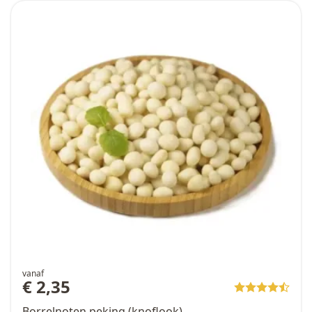
vanaf
€ 2,35
Borrelnoten peking (knoflook)