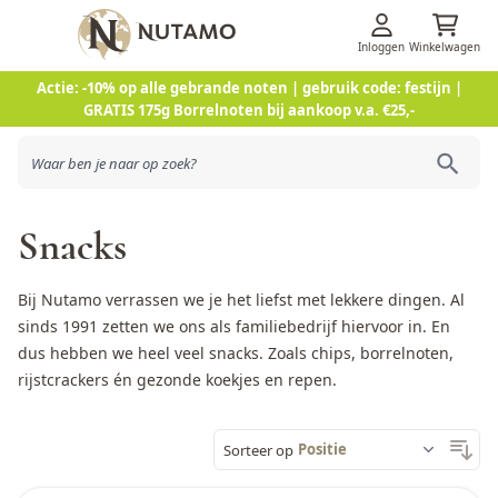
Inloggen
Winkelwagen
Ga naar de inhoud
Actie: -10% op alle gebrande noten | gebruik code: festijn |
GRATIS 175g Borrelnoten bij aankoop v.a. €25,-
Snacks
Bij Nutamo verrassen we je het liefst met lekkere dingen. Al
sinds 1991 zetten we ons als familiebedrijf hiervoor in. En
dus hebben we heel veel snacks. Zoals
chips
,
borrelnoten
,
rijstcrackers
én gezonde koekjes en repen.
Sorteer op