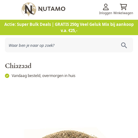
Inloggen
Winkelwagen
Ga naar de inhoud
Actie: Super Bulk Deals | GRATIS 250g Veel Geluk Mix bij aankoop
v.a. €25,-
Chiazaad
Vandaag besteld, overmorgen in huis