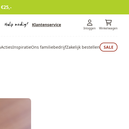
 €25,-
Klantenservice
Inloggen
Winkelwagen
n
Acties
Inspiratie
Ons familiebedrijf
Zakelijk bestellen
SALE