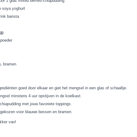
oor 1 glas mixed berries-chiapudding:
o soya yoghurt
ink barista
op
epoeder
n, bramen
ngrediënten goed door elkaar en giet het mengsel in een glas of schaaltje.
sel minstens 4 uur opstijven in de koelkast.
chiapudding met jouw favoriete toppings.
ekozen voor blauwe bessen en bramen.
kker van!