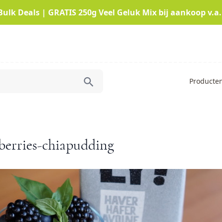
Bulk Deals | GRATIS 250g Veel Geluk Mix bij aankoop v.a.
Producte
berries-chiapudding