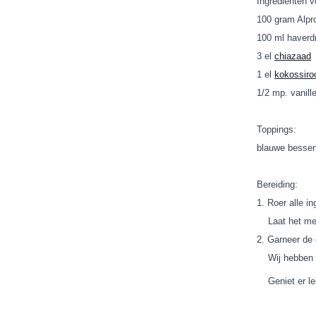
Ingrediënten v
100 gram Alpr
100 ml haverdr
3 el
chiazaad
1 el
kokossiro
1/2 mp. vanill
Toppings:
blauwe besse
Bereiding:
1. Roer alle i
Laat het meng
2. Garneer de 
Wij hebben g
Geniet er le