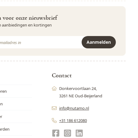
in voor onze nieuwsbrief
ve aanbiedingen en kortingen
Aanmelden
r is beveiligd met reCAPTCHA - het
Privacybeleid
en de
Servicevoor
Contact
Donkervoortlaan 24,
eren
3261 NE Oud-Beijerland
en
info@nutamo.nl
er
+31 186 612080
arden