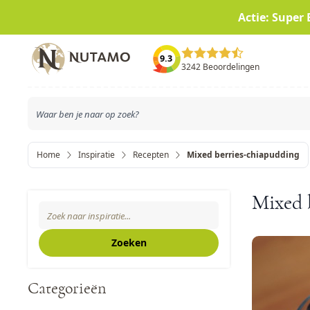
Actie: Super 
Ga naar de inhoud
9.3
3242 Beoordelingen
Home
Inspiratie
Recepten
Mixed berries-chiapudding
Zoeken
Mixed 
Search The Blog
Zoeken
Categorieën