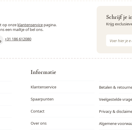
Schrijf je 
Krijg exclusie
st op onze
klantenservice
pagina.
ons een mailtje of bel ons.
E-mail adres
+31 186 612080
Dit formulie
Informatie
Klantenservice
Betalen & retourn
Spaarpunten
Veelgestelde vrag
Contact
Privacy & disclaim
Over ons
Algemene voorwa