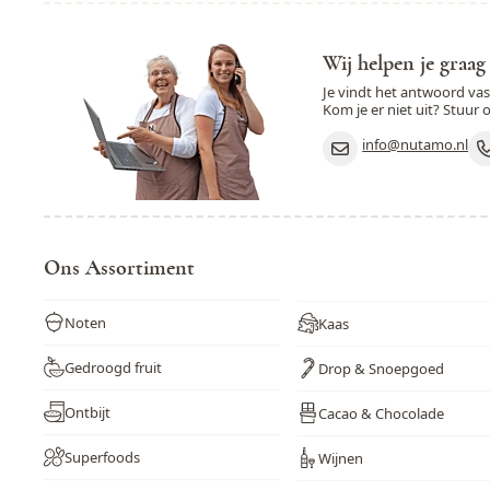
Wij helpen je graag
Je vindt het antwoord va
Kom je er niet uit? Stuur 
info@nutamo.nl
Ons Assortiment
Noten
Kaas
Gedroogd fruit
Drop & Snoepgoed
Ontbijt
Cacao & Chocolade
Superfoods
Wijnen