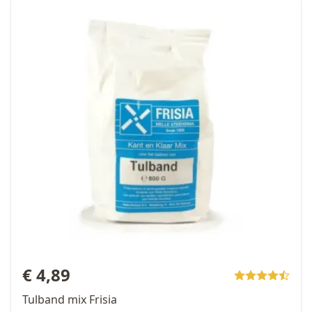
€ 4,89
€ 3,99
vanaf
Tulband mix Frisia