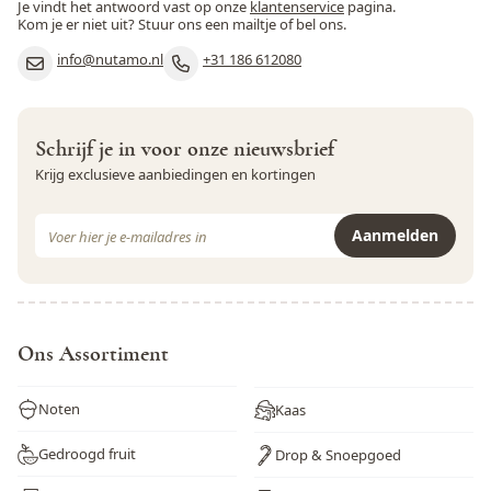
Je vindt het antwoord vast op onze
klantenservice
pagina.
Kom je er niet uit? Stuur ons een mailtje of bel ons.
info@nutamo.nl
+31 186 612080
Schrijf je in voor onze nieuwsbrief
Krijg exclusieve aanbiedingen en kortingen
E-mail adres
Aanmelden
Dit formulier is beveiligd met reCAPTCHA - het
Privacybeleid
e
Ons Assortiment
Noten
Kaas
Gedroogd fruit
Drop & Snoepgoed