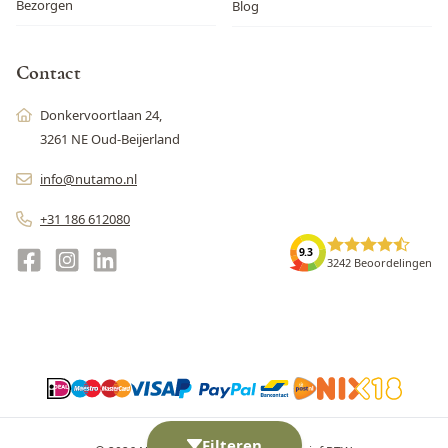
Bezorgen
Blog
Contact
Donkervoortlaan 24,
3261 NE Oud-Beijerland
info@nutamo.nl
+31 186 612080
9.3
3242 Beoordelingen
Filteren