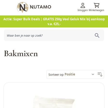
Inloggen
Winkelwagen
Ga naar de inhoud
Actie: Super Bulk Deals | GRATIS 250g Veel Geluk Mix bij aankoop
v.a. €25,-
Bakmixen
Sorteer op