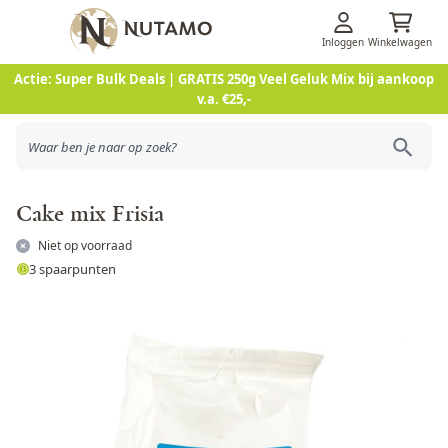
Inloggen
Winkelwagen
Ga naar de inhoud
Actie: Super Bulk Deals | GRATIS 250g Veel Geluk Mix bij aankoop
v.a. €25,-
Cake mix Frisia
Niet op voorraad
3 spaarpunten