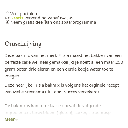
Veilig betalen
Gratis
verzending vanaf €49,99
Neem gratis deel aan ons spaarprogramma
Omschrijving
Deze bakmix van het merk Frisia maakt het bakken van een
perfecte cake wel heel gemakkelijk! Je hoeft alleen maar 250
gram boter, drie eieren en een derde kopje water toe te
voegen.
Deze heerlijke Frisia bakmix is volgens het orginele recept
van Melle Steensma uit 1886. Succes verzekerd!
De bakmix is kant-en-klaar en bevat de volgende
ingrediënten: tarwebloem (gluten), suiker, citroenrasp
(citroenschil, citroenextract, gemodificeerd zetmeel: E1412),
Meer
voedingszuur (E330), conserveermiddel (E202), kleurstof