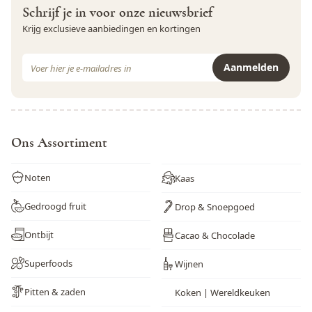
Varkensvlees
Nee
Schrijf je in voor onze nieuwsbrief
Krijg exclusieve aanbiedingen en kortingen
Vis
Nee
E-mail adres
Weekdieren
Nee
Aanmelden
Wortel
Nee
Dit formulier is beveiligd met reCAPTCHA - het
Privacybeleid
e
Zwaveldioxide en sulfieten
Nee
Ons Assortiment
Noten
Kaas
Gedroogd fruit
Drop & Snoepgoed
Ontbijt
Cacao & Chocolade
Superfoods
Wijnen
Pitten & zaden
Koken | Wereldkeuken