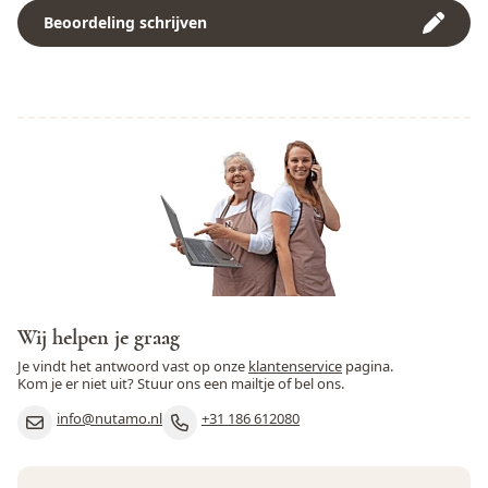
Melk
Nee
maiszetmeel.
Beoordeling schrijven
Mosterd
Nee
Noten
Nee
Peulvruchten
Nee
Pinda
Nee
Rogge
Nee
Rundvlees
Nee
Schaaldieren
Nee
Wij helpen je graag
Je vindt het antwoord vast op onze
klantenservice
pagina.
Selderij
Nee
Kom je er niet uit? Stuur ons een mailtje of bel ons.
Sesamzaad
Nee
info@nutamo.nl
+31 186 612080
Soja
Nee