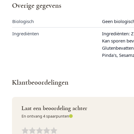
Overige gegevens
Mais
Nee
Biologisch
Geen biologisc
Melk
Nee
Ingrediënten
Ingrediënten: 
Mosterd
Nee
Kan sporen bev
Glutenbevatten
Noten
Nee
Pinda's, Sesamz
Peulvruchten
Nee
Pinda
Nee
Klantbeoordelingen
Rogge
Nee
Rundvlees
Nee
Laat een beoordeling achter
Schaaldieren
Nee
En ontvang 4 spaarpunten
Selderij
Nee
Uw waardering:
Uw waardering:
Sesamzaad
Nee