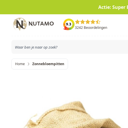
Actie: Super 
Ga naar de inhoud
9.3
3242 Beoordelingen
Home
Zonnebloempitten