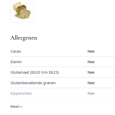
Allergenen
Cacao
Nee
Eieren
Nee
Glutamaat (E620 t/m E625)
Nee
Glutenbevattende granen
Nee
Kippenvlees
Nee
Koriander
Nee
Meer
Lupine
Nee