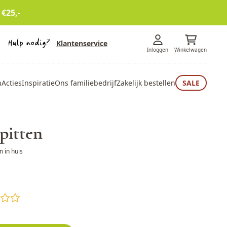
 €25,-
Klantenservice
Inloggen
Winkelwagen
n
Acties
Inspiratie
Ons familiebedrijf
Zakelijk bestellen
SALE
pitten
 in huis