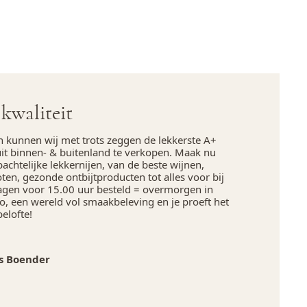
kwaliteit
n kunnen wij met trots zeggen de lekkerste A+
uit binnen- & buitenland te verkopen. Maak nu
chtelijke lekkernijen, van de beste wijnen,
en, gezonde ontbijtproducten tot alles voor bij
agen voor 15.00 uur besteld = overmorgen in
, een wereld vol smaakbeleving en je proeft het
belofte!
s Boender