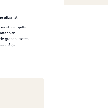
he afkomst
Zonnebloempitten
atten van:
de granen, Noten,
aad, Soja