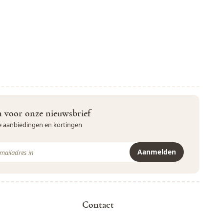
in voor onze nieuwsbrief
ve aanbiedingen en kortingen
Aanmelden
r is beveiligd met reCAPTCHA - het
Privacybeleid
en de
Servicevoor
Contact