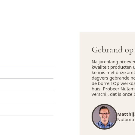
Gebrand op 
Na jarenlang proeve
kwaliteit producten 
kennis met onze amba
dagvers gebrande not
de borrel! Op werkd
huis. Probeer Nutamo
verschil, dat is onze 
Matthij
Nutamo