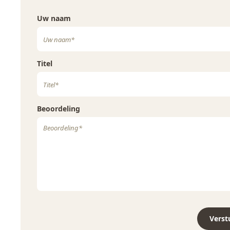
Uw naam
Soja
Nee
Varkensvlees
Nee
Vis
Nee
Titel
Weekdieren
Nee
Wortel
Nee
Beoordeling
Zwaveldioxide en sulfieten
Nee
Verst