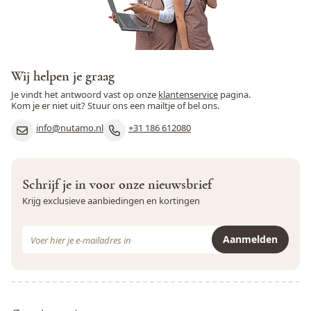
de zwangerschap
Wij helpen je graag
Je vindt het antwoord vast op onze
klantenservice
pagina.
Kom je er niet uit? Stuur ons een mailtje of bel ons.
info@nutamo.nl
+31 186 612080
Schrijf je in voor onze nieuwsbrief
Krijg exclusieve aanbiedingen en kortingen
E-mail adres
Aanmelden
Dit formulier is beveiligd met reCAPTCHA - het
Privacybeleid
e