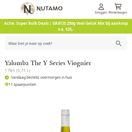
Inloggen
Winkelwagen
Ga naar de inhoud
Actie: Super Bulk Deals | GRATIS 250g Veel Geluk Mix bij aankoop
v.a. €25,-
Yalumba The Y Series Viognier
1 fles (0,75 L)
Vandaag besteld, overmorgen in huis
11 spaarpunten