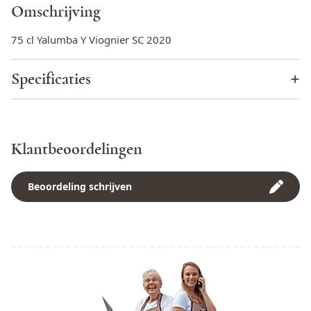
Omschrijving
75 cl Yalumba Y Viognier SC 2020
Specificaties
Wijnhuis
Yalumba
Appellatie
South Australia
Klantbeoordelingen
Yalumba, Angaston,
Bottelaar
Australia
Beoordeling schrijven
Allergenen
Bevat Sulfieten
Alcoholpercentage
13,5%
Minimumleeftijd
Geen 18, geen alcohol
Alcoholconsumptie schaadt
LET OP