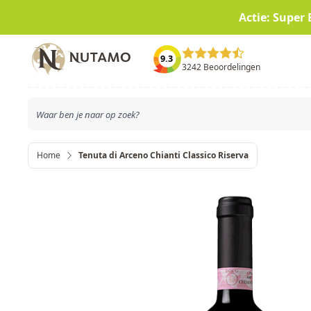
Actie: Super 
Ga naar de inhoud
9.3
3242 Beoordelingen
Home
Tenuta di Arceno Chianti Classico Riserva