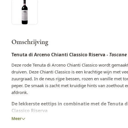
Omschrijving
Tenuta di Arceno Chianti Classico Riserva
- Toscane 
Deze rode Tenuta di Arceno Chianti Classico wordt gemaak
druiven. Deze Chianti Classico is een krachtige wijn met ve
zuurgraad. In de neus rijpe bessen, rozen en vanille met to
peper. De smaak is zacht met kruidige hints van zoethout 
afdronk.
De lekkerste eettips in combinatie met de Tenuta d
Classico Riserva
Meer
Een prachtige wijn voor pasta's met truffelroomsaus, stoof
of een gegrild stuk vlees als ribeye.