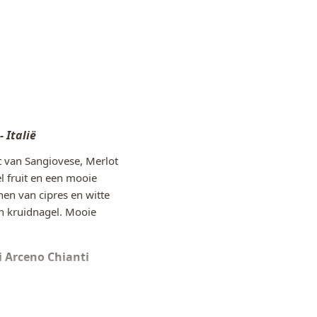
- Italië
t van Sangiovese, Merlot
el fruit en een mooie
nen van cipres en witte
en kruidnagel. Mooie
i Arceno Chianti
gerechten, lamskoteletten