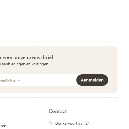
in voor onze nieuwsbrief
ve aanbiedingen en kortingen
Aanmelden
r is beveiligd met reCAPTCHA - het
Privacybeleid
en de
Servicevoor
Contact
Donkervoortlaan 24,
eren