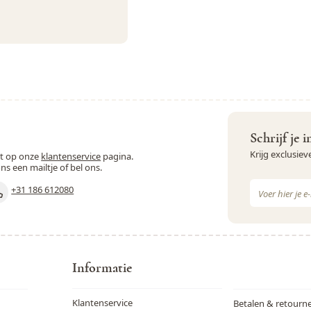
Schrijf je 
Krijg exclusie
st op onze
klantenservice
pagina.
ons een mailtje of bel ons.
E-mail adres
+31 186 612080
Dit formulie
Informatie
Klantenservice
Betalen & retourn