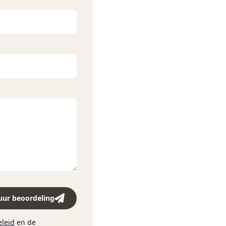
uur beoordeling
eleid
en de