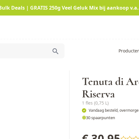
Bulk Deals | GRATIS 250g Veel Geluk Mix bij aankoop v.a.
Producte
Tenuta di Ar
Riserva
1 fles (0,75 L)
Vandaag besteld, overmorgen
30 spaarpunten
€ 30,95