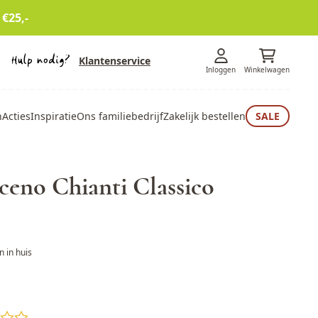
 €25,-
Klantenservice
Inloggen
Winkelwagen
n
Acties
Inspiratie
Ons familiebedrijf
Zakelijk bestellen
SALE
ceno Chianti Classico
 in huis