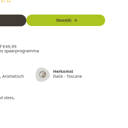
Doos(6)
f €49,99
ons spaarprogramma
Herkomst
, Aromatisch
Italië - Toscane
d vlees,