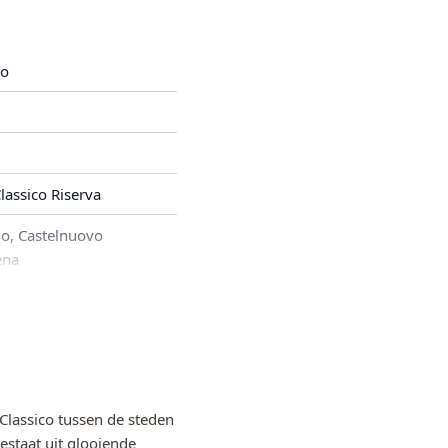
no
lassico Riserva
no, Castelnuovo
ena
 Classico tussen de steden
estaat uit glooiende