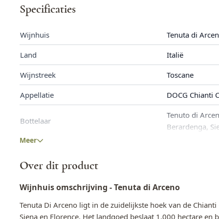
Specificaties
Wijnhuis
Tenuta di Arce
Land
Italië
Wijnstreek
Toscane
Appellatie
DOCG Chianti C
Tenuto di Arce
Bottelaar
Berardenga, Si
Meer
Wijnsoort
Rode wijnen
Over dit product
Fles inhoud
0,75 L
Wijnhuis omschrijving - Tenuta di Arceno
Allergenen
Bevat Sulfieten
Tenuta Di Arceno ligt in de zuidelijkste hoek van de Chianti
Alcoholpercentage
14,5%
Siena en Florence. Het landgoed beslaat 1.000 hectare en b