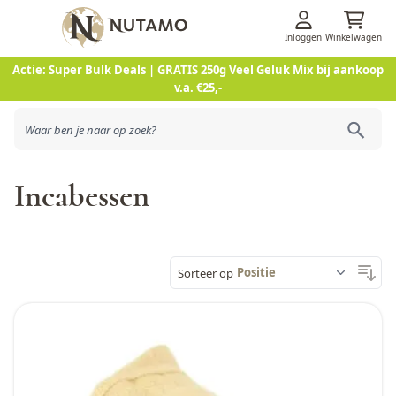
Inloggen
Winkelwagen
Ga naar de inhoud
Actie: Super Bulk Deals | GRATIS 250g Veel Geluk Mix bij aankoop
v.a. €25,-
Incabessen
Sorteer op