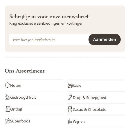
Schrijf je in voor onze nieuwsbrief
Krijg exclusieve aanbiedingen en kortingen
E-mail adres
Aanmelden
Dit formulier is beveiligd met reCAPTCHA - het
Privacybeleid
e
Ons Assortiment
Noten
Kaas
Gedroogd fruit
Drop & Snoepgoed
Ontbijt
Cacao & Chocolade
Superfoods
Wijnen