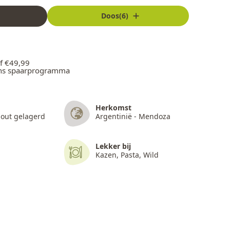
Doos(6)
f €49,99
ons spaarprogramma
Herkomst
 Hout gelagerd
Argentinië - Mendoza
Lekker bij
Kazen, Pasta, Wild