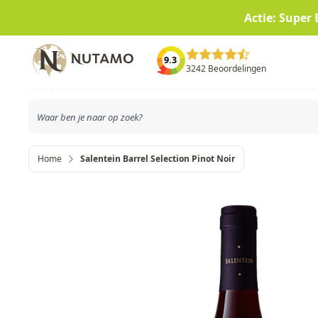
Actie: Super 
Ga naar de inhoud
9.3
3242 Beoordelingen
Home
Salentein Barrel Selection Pinot Noir