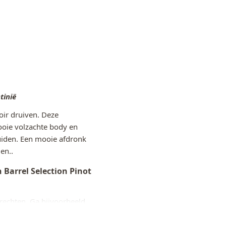
tinië
oir druiven. Deze
ooie volzachte body en
ruiden. Een mooie afdronk
en..
 Barrel Selection Pinot
rechten. Ga bijvoorbeeld
hten of rijke