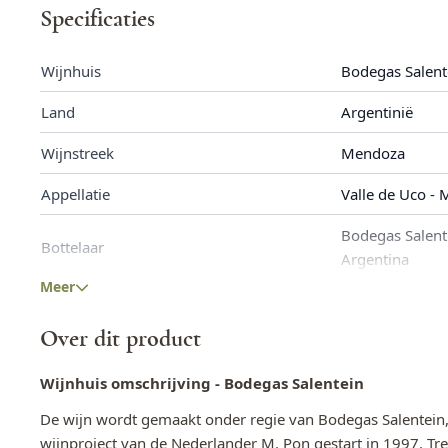
Specificaties
Topprestatie!
Wijnhuis
Bodegas Salent
90 punten - Tim Atkin
8+ in De Grote Hamersma
Land
Argentinië
Wijnstreek
Mendoza
Appellatie
Valle de Uco -
Bodegas Salent
Bottelaar
Argentina
Meer
Wijnsoort
Rode wijnen
Over dit product
Druivenras
Pinot Noir
Fles inhoud
0,75 L
Wijnhuis omschrijving - Bodegas Salentein
De wijn wordt gemaakt onder regie van Bodegas Salentein, 
Allergenen
Bevat Sulfieten
wijnproject van de Nederlander M. Pon gestart in 1997. Tre