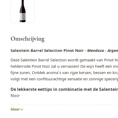
Omschrijving
Salentein Barrel Selection Pinot Noir
- Mendoza - Argen
Deze Salentein Barrel Selection wordt gemaakt van Pinot N
helderrode Pinot Noir zal u verrassen! De wijn heeft een m
fijne zuren. Ontdek aroma ́s van rijpe kersen, bessen en k
volgt met een confituurachtige sensatie en zonnige specerij
De lekkerste eettips in combinatie met de Salentein
Noir
De Pinot Noir kunt u combineren met veel verschillende ge
Meer
voor pasta’s met romige sauzen en champignons, wild gerec
kaassoorten.