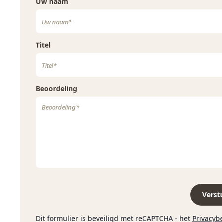
Uw naam
dagen plaats. Tijdens deze periode worden er extra kleur 
sap afgegeven zonder extractie van tannine en bitterstoffen
Deze Barrel Selection rijpt na zijn vergisting nog geduren
Titel
eiken.
Beoordeling
Verst
Dit formulier is beveiligd met reCAPTCHA - het
Privacyb