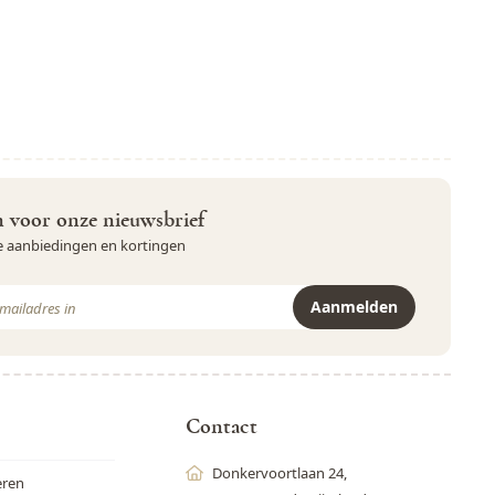
in voor onze nieuwsbrief
ve aanbiedingen en kortingen
Aanmelden
r is beveiligd met reCAPTCHA - het
Privacybeleid
en de
Servicevoor
Contact
Donkervoortlaan 24,
eren