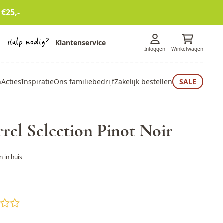
 €25,-
Klantenservice
Inloggen
Winkelwagen
n
Acties
Inspiratie
Ons familiebedrijf
Zakelijk bestellen
SALE
rrel Selection Pinot Noir
 in huis