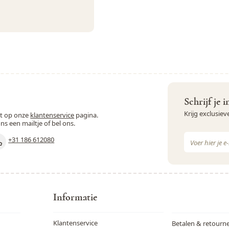
Schrijf je 
Krijg exclusie
st op onze
klantenservice
pagina.
ons een mailtje of bel ons.
E-mail adres
+31 186 612080
Dit formulie
Informatie
Klantenservice
Betalen & retourn