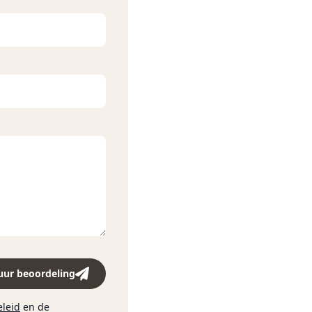
en smaakaroma's aan het
.
de 10 maanden in Frans
uur beoordeling
eleid
en de