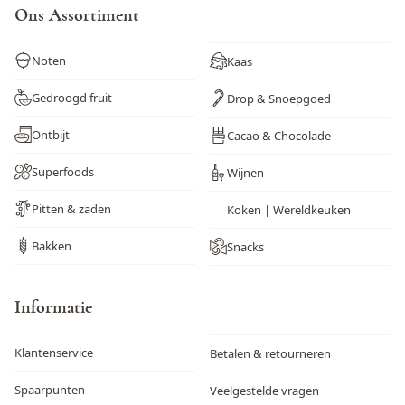
Ons Assortiment
Vis
Nee
Noten
Kaas
Weekdieren
Nee
Gedroogd fruit
Drop & Snoepgoed
Wortel
Nee
Ontbijt
Cacao & Chocolade
Zwaveldioxide en sulfieten
Nee
Superfoods
Wijnen
Pitten & zaden
Koken | Wereldkeuken
Bakken
Snacks
Informatie
Klantenservice
Betalen & retourneren
Spaarpunten
Veelgestelde vragen