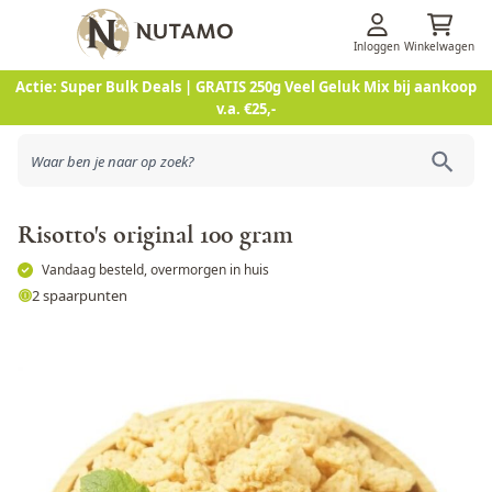
Inloggen
Winkelwagen
Ga naar de inhoud
Actie: Super Bulk Deals | GRATIS 250g Veel Geluk Mix bij aankoop
v.a. €25,-
Risotto's original 100 gram
Vandaag besteld, overmorgen in huis
2 spaarpunten