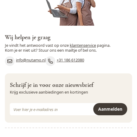
Vezels
1,5 g
Noten, Pinda's, Sesamzaad
Mosterd
Nee
en Soja
Natrium
994,1 mg
Noten
Ja
Peulvruchten
Nee
Wij helpen je graag
Je vindt het antwoord vast op onze
klantenservice
pagina.
Pinda
Ja
Kom je er niet uit? Stuur ons een mailtje of bel ons.
info@nutamo.nl
+31 186 612080
Rogge
Nee
Rundvlees
Nee
Schrijf je in voor onze nieuwsbrief
Schaaldieren
Nee
Krijg exclusieve aanbiedingen en kortingen
Selderij
Nee
E-mail adres
Aanmelden
Sesamzaad
Ja
Dit formulier is beveiligd met reCAPTCHA - het
Privacybeleid
e
Soja
Ja
Varkensvlees
Nee