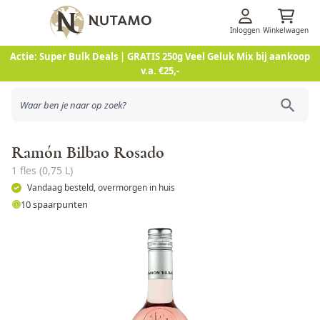
Inloggen
Winkelwagen
Ga naar de inhoud
Actie: Super Bulk Deals | GRATIS 250g Veel Geluk Mix bij aankoop
v.a. €25,-
Ramón Bilbao Rosado
1 fles (0,75 L)
Vandaag besteld, overmorgen in huis
10 spaarpunten