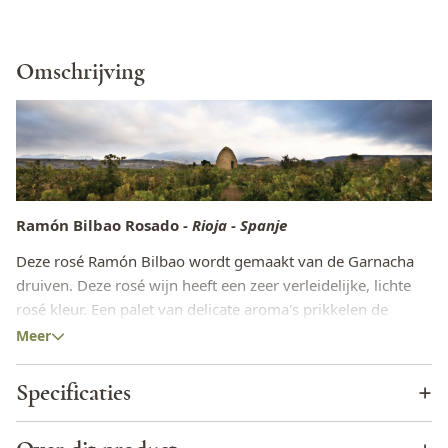
Omschrijving
Ramón Bilbao Rosado
- Rioja - Spanje
Deze rosé Ramón Bilbao wordt gemaakt van de Garnacha
druiven. Deze rosé wijn heeft een zeer verleidelijke, lichte
rosé kleur. Een palet van delicate aroma's prikkelen de
zintuigen. Vers fruit van kersen en citrus, aangevuld met
Meer
witte bloemen. De wijn is zijdezacht met een frisse elegantie
en een rijke afdronk.
Specificaties
De lekkerste eettips in combinatie met de Ramón
Wijnhuis
Bodegas Ramon Bilbao
Bilbao Rosado