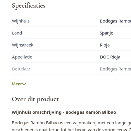
Specificaties
Wijnhuis
Bodegas Ramon
Land
Spanje
Wijnstreek
Rioja
Appellatie
DOC Rioja
Bottelaar
Bodegas Ramon 
Wijnsoort
Witte wijnen
Meer
Druivenras
Tempranillo
Over dit product
Fles inhoud
0,75 L
Wijnhuis omschrijving - Bodegas Ramón Bilbao
Allergenen
Bevat Sulfieten
Bodegas Ramón Bilbao is een wijnmakerij met een lange ge
Alcoholpercentage
12,5%
geschiedenis gaat terug tot het begin van de vorige eeuw. 