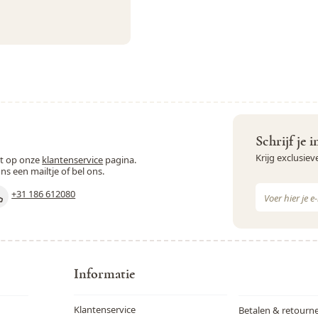
Schrijf je 
Krijg exclusie
st op onze
klantenservice
pagina.
ons een mailtje of bel ons.
E-mail adres
+31 186 612080
Dit formulie
Informatie
Klantenservice
Betalen & retourn