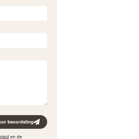
25 liter en vervolgens 12
uur beoordeling
eleid
en de