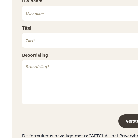
Uw naam
rijpt de wijn 6 maanden op Franse eikenhouten vaten van 2
maanden op de fles in de wijnkelders.
Titel
Beoordeling
Verst
Dit formulier is beveiligd met reCAPTCHA - het
Privacyb