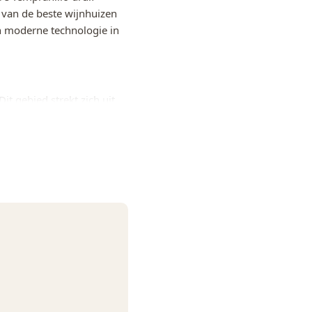
n van de beste wijnhuizen
en moderne technologie in
us, steenfruit, witte
t gebied strekt zich uit
angrijkste druif van de
s, lange afdronk
 druifsoort van Rioja.
alcohol
tie schaadt de
jn bevat twee zelden
imaat dat wordt beïnvloed
De bodem is alluviaal met
oede rijping van de
etonnen amphoras. Daarna