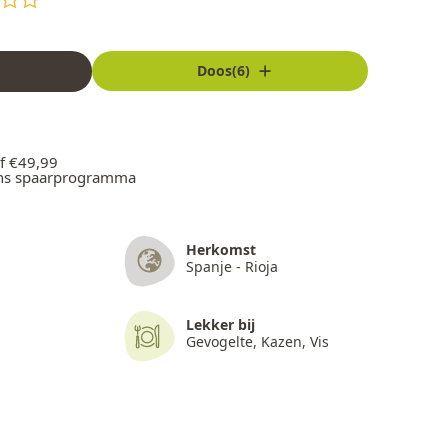
Doos(6)
f €49,99
ons spaarprogramma
Herkomst
Spanje - Rioja
Lekker bij
Gevogelte, Kazen, Vis