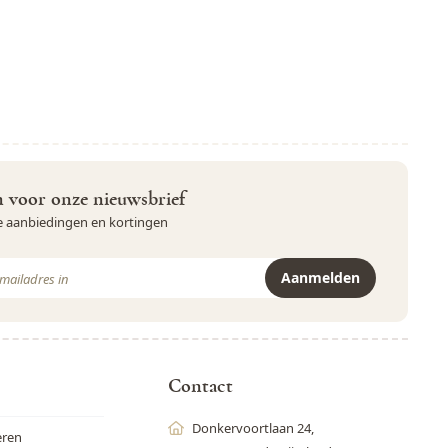
in voor onze nieuwsbrief
ve aanbiedingen en kortingen
Aanmelden
r is beveiligd met reCAPTCHA - het
Privacybeleid
en de
Servicevoor
Contact
Donkervoortlaan 24,
eren