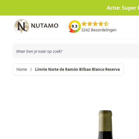
Actie: Super 
Ga naar de inhoud
9.3
3242 Beoordelingen
Home
Límite Norte de Ramón Bilbao Blanco Reserva