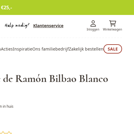
 €25,-
Klantenservice
Inloggen
Winkelwagen
n
Acties
Inspiratie
Ons familiebedrijf
Zakelijk bestellen
SALE
e de Ramón Bilbao Blanco
 in huis