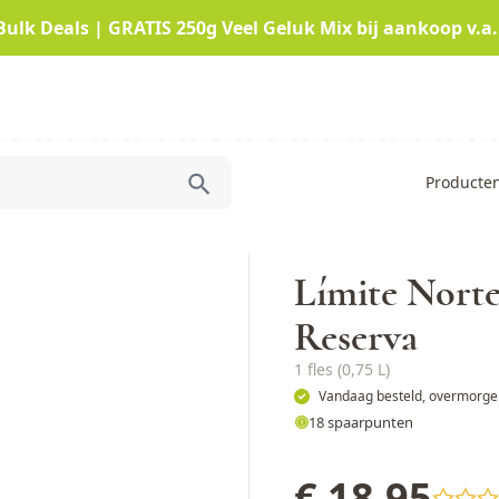
Bulk Deals | GRATIS 250g Veel Geluk Mix bij aankoop v.a.
Producte
Límite Nort
Reserva
1 fles (0,75 L)
Vandaag besteld, overmorgen
18 spaarpunten
€ 18,95