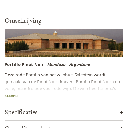
Omschrijving
Portillo Pinot Noir
- Mendoza - Argentinië
Deze rode Portillo van het wijnhuis Salentein wordt
gemaakt van de Pinot Noir druiven. Portillo Pinot Noir, een
volle, maar fruitige vuurrode wijn. De wijn heeft aroma’s
van rijpe donkere kersen, aardbeien en subtiele hints van
Meer
kruiden zijn te herkennen.
Specificaties
De lekkerste eettips in combinatie met de Portillo
Pinot Noir
Wijnhuis
Bodegas Salentein