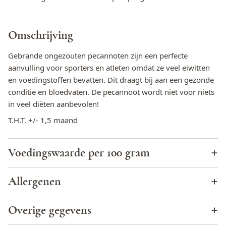
Omschrijving
Gebrande ongezouten pecannoten zijn een perfecte
aanvulling voor sporters en atleten omdat ze veel eiwitten
en voedingstoffen bevatten. Dit draagt bij aan een gezonde
conditie en bloedvaten. De pecannoot wordt niet voor niets
in veel diëten aanbevolen!
T.H.T. +/- 1,5 maand
Voedingswaarde per 100 gram
Energie (KJ)
2894,1
Allergenen
Energie (kcal)
702,0
Cacao
Nee
Overige gegevens
Totaal vet
75,2 g