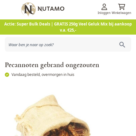
Inloggen
Winkelwagen
Ga naar de inhoud
Actie: Super Bulk Deals | GRATIS 250g Veel Geluk Mix bij aankoop
v.a. €25,-
Pecannoten gebrand ongezouten
Vandaag besteld, overmorgen in huis