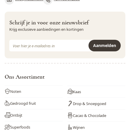
Zwaveldioxide en sulfieten
Nee
chocolade
? Geen probleem, want bij Nutamo hebben we
het allemaal.
Schrijf je in voor onze nieuwsbrief
Krijg exclusieve aanbiedingen en kortingen
E-mail adres
Aanmelden
Dit formulier is beveiligd met reCAPTCHA - het
Privacybeleid
e
Ons Assortiment
Noten
Kaas
Gedroogd fruit
Drop & Snoepgoed
Ontbijt
Cacao & Chocolade
Superfoods
Wijnen