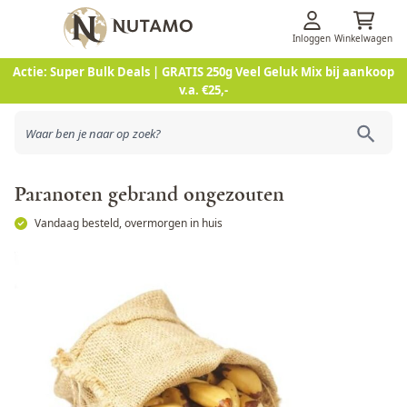
Inloggen
Winkelwagen
Ga naar de inhoud
Actie: Super Bulk Deals | GRATIS 250g Veel Geluk Mix bij aankoop
v.a. €25,-
Paranoten gebrand ongezouten
Vandaag besteld, overmorgen in huis