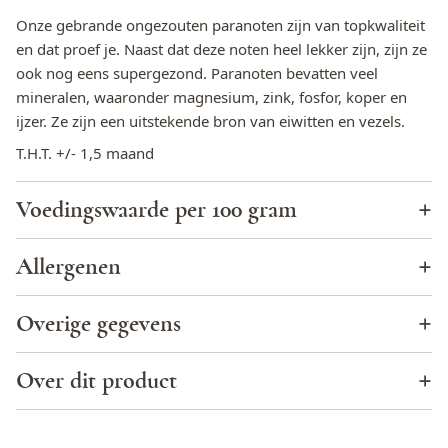
Onze gebrande ongezouten paranoten zijn van topkwaliteit
en dat proef je. Naast dat deze noten heel lekker zijn, zijn ze
ook nog eens supergezond. Paranoten bevatten veel
mineralen, waaronder magnesium, zink, fosfor, koper en
ijzer. Ze zijn een uitstekende bron van eiwitten en vezels.
T.H.T. +/- 1,5 maand
Voedingswaarde per 100 gram
Energie (KJ)
2861,5
Allergenen
Energie (kcal)
694,1
Cacao
Nee
Overige gegevens
Totaal vet
67,3 g
Eieren
Nee
Biologisch
Geen biologische afkomst
Over dit product
Waarvan verzadigde vetzuren
17,2 g
Glutamaat (E620 t/m E625)
Nee
Land van herkomst
Bolivia
Paranoten - Dagelijks vers gebrand
Koolhydraten
5,0 g
Glutenbevattende granen
Ja