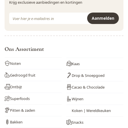
Krijg exclusieve aanbiedingen en kortingen
E-mail adres
Aanmelden
Dit formulier is beveiligd met reCAPTCHA - het
Privacybeleid
e
Ons Assortiment
Noten
Kaas
Gedroogd fruit
Drop & Snoepgoed
Ontbijt
Cacao & Chocolade
Superfoods
Wijnen
Pitten & zaden
Koken | Wereldkeuken
Bakken
Snacks