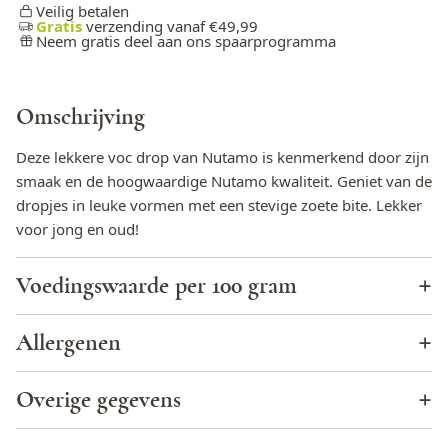
Veilig betalen
Gratis
verzending vanaf €49,99
Neem gratis deel aan ons spaarprogramma
Omschrijving
Deze lekkere voc drop van Nutamo is kenmerkend door zijn
smaak en de hoogwaardige Nutamo kwaliteit. Geniet van de
dropjes in leuke vormen met een stevige zoete bite. Lekker
voor jong en oud!
Voedingswaarde per 100 gram
Energie (KJ)
1.462
Allergenen
Energie (kcal)
344
Cacao
Nee
Overige gegevens
Totaal vet
0,2 g
Eieren
Nee
Biologisch
Geen biologische afkomst