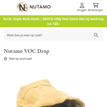
Inloggen
Winkelwagen
Ga naar de inhoud
Actie: Super Bulk Deals | GRATIS 250g Veel Geluk Mix bij aankoop
v.a. €25,-
Nutamo VOC Drop
Niet op voorraad