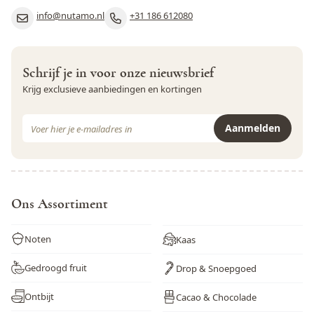
info@nutamo.nl
+31 186 612080
Rogge
Nee
Rundvlees
Nee
Schrijf je in voor onze nieuwsbrief
Schaaldieren
Nee
Krijg exclusieve aanbiedingen en kortingen
Selderij
Nee
E-mail adres
Aanmelden
Sesamzaad
Ja
Dit formulier is beveiligd met reCAPTCHA - het
Privacybeleid
e
Soja
Ja
Varkensvlees
Nee
Ons Assortiment
Vis
Nee
Noten
Kaas
Weekdieren
Nee
Gedroogd fruit
Drop & Snoepgoed
Wortel
Nee
Ontbijt
Cacao & Chocolade
Zwaveldioxide en sulfieten
Nee