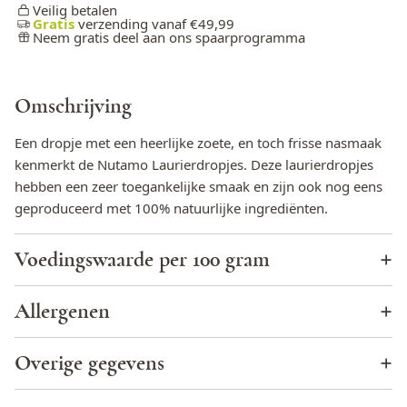
Veilig betalen
Gratis
verzending vanaf €49,99
Neem gratis deel aan ons spaarprogramma
Omschrijving
Een dropje met een heerlijke zoete, en toch frisse nasmaak
kenmerkt de Nutamo Laurierdropjes. Deze laurierdropjes
hebben een zeer toegankelijke smaak en zijn ook nog eens
geproduceerd met 100% natuurlijke ingrediënten.
Voedingswaarde per 100 gram
Energie (KJ)
1318
Allergenen
Energie (kcal)
312
Cacao
Nee
Overige gegevens
Totaal vet
0,2 g
Eieren
Nee
Land van herkomst
Nederland