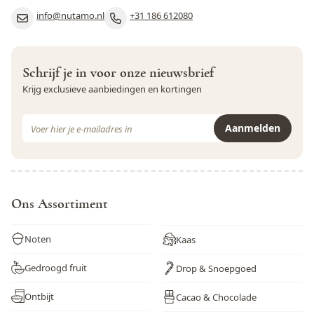
info@nutamo.nl
+31 186 612080
Rogge
Nee
Rundvlees
Nee
Schrijf je in voor onze nieuwsbrief
Schaaldieren
Nee
Krijg exclusieve aanbiedingen en kortingen
Selderij
Nee
E-mail adres
Aanmelden
Sesamzaad
Ja
Dit formulier is beveiligd met reCAPTCHA - het
Privacybeleid
e
Soja
Ja
Varkensvlees
Nee
Ons Assortiment
Vis
Nee
Noten
Kaas
Weekdieren
Nee
Gedroogd fruit
Drop & Snoepgoed
Wortel
Nee
Ontbijt
Cacao & Chocolade
Zwaveldioxide en sulfieten
Nee