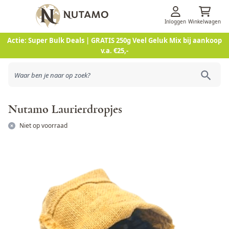
Inloggen
Winkelwagen
Ga naar de inhoud
Actie: Super Bulk Deals | GRATIS 250g Veel Geluk Mix bij aankoop
v.a. €25,-
Nutamo Laurierdropjes
Niet op voorraad