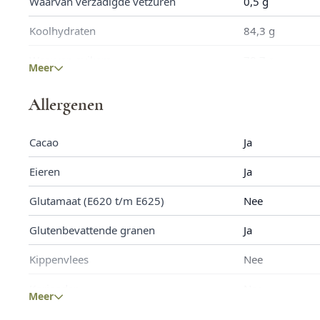
Waarvan verzadigde vetzuren
0,5 g
Koolhydraten
84,3 g
Waarvan suikers
78,7 g
Meer
Eiwitten
3,9 g
Allergenen
Zout
0,172 g
Cacao
Ja
Eieren
Ja
Glutamaat (E620 t/m E625)
Nee
Glutenbevattende granen
Ja
Kippenvlees
Nee
Koriander
Nee
Meer
Lupine
Nee