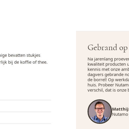
Gebrand op 
ige bevatten stukjes
Na jarenlang proeve
jk bij de koffie of thee.
kwaliteit producten 
kennis met onze amba
dagvers gebrande not
de borrel! Op werkd
huis. Probeer Nutamo
verschil, dat is onze 
Matthij
Nutamo