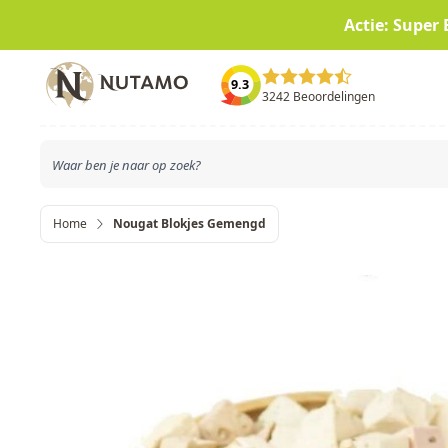
Actie: Super 
Ga naar de inhoud
9.3
3242 Beoordelingen
Home
Nougat Blokjes Gemengd