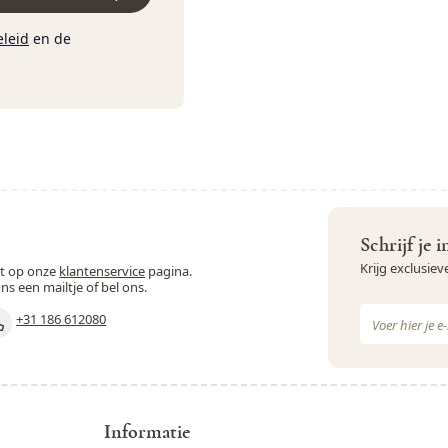
eleid
en de
Schrijf je 
Krijg exclusie
st op onze
klantenservice
pagina.
ons een mailtje of bel ons.
E-mail adres
+31 186 612080
Dit formulie
Informatie