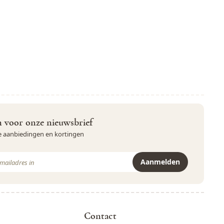
in voor onze nieuwsbrief
ve aanbiedingen en kortingen
Aanmelden
r is beveiligd met reCAPTCHA - het
Privacybeleid
en de
Servicevoor
Contact