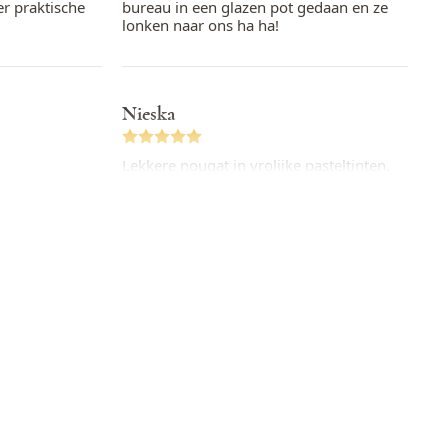
er praktische
bureau in een glazen pot gedaan en ze
lonken naar ons ha ha!
Nieska
Lekkere nougat in vrolijke pasteltinten.
Ze zijn steviger dan de montelimar
nougat. Leuk verpakt.