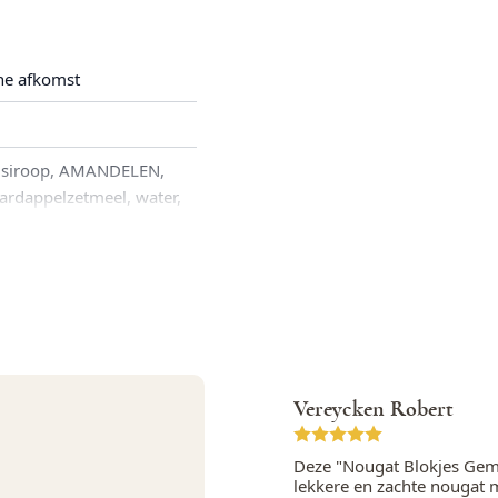
he afkomst
e siroop, AMANDELEN,
ardappelzetmeel, water,
, Kleurstof (E160e),
a), Kleurstof (E141),
, Kleurstof (E100),
beien aroma, Natuurlijk
 Natuurlijk citroen
ijk sinaasappel aroma,
atuurlijk vanille aroma,
Vereycken Robert
atten van:
de granen, Noten,
Deze "Nougat Blokjes Gem
lekkere en zachte nougat m
zaad en Soja