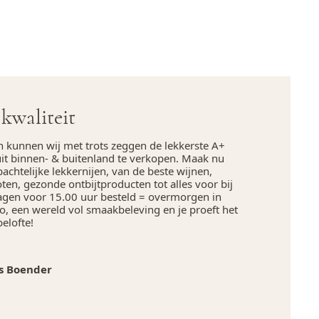
kwaliteit
n kunnen wij met trots zeggen de lekkerste A+
uit binnen- & buitenland te verkopen. Maak nu
chtelijke lekkernijen, van de beste wijnen,
en, gezonde ontbijtproducten tot alles voor bij
agen voor 15.00 uur besteld = overmorgen in
, een wereld vol smaakbeleving en je proeft het
belofte!
s Boender