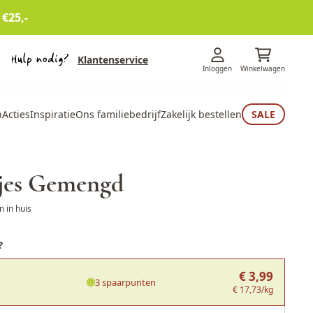
 €25,-
Klantenservice
Inloggen
Winkelwagen
n
Acties
Inspiratie
Ons familiebedrijf
Zakelijk bestellen
SALE
jes Gemengd
 in huis
?
€ 3,99
3 spaarpunten
€ 17,73/kg