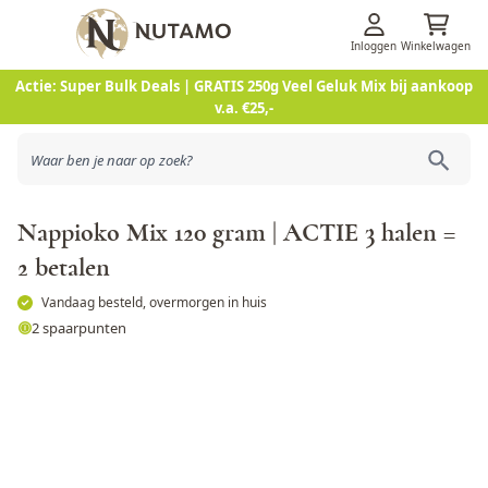
Inloggen
Winkelwagen
Ga naar de inhoud
Actie: Super Bulk Deals | GRATIS 250g Veel Geluk Mix bij aankoop
v.a. €25,-
Nappioko Mix 120 gram | ACTIE 3 halen =
2 betalen
Vandaag besteld, overmorgen in huis
2 spaarpunten