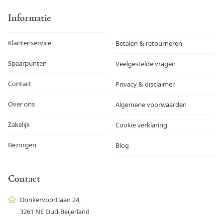
Glutenbevattende granen,
Informatie
Noten, Pinda's, Sesamzaad,
Soja
Klantenservice
Droog, koel en donker
Betalen & retourneren
bewaren.
Spaarpunten
Veelgestelde vragen
Contact
Privacy & disclaimer
Over ons
Algemene voorwaarden
Zakelijk
Cookie verklaring
Bezorgen
Blog
Contact
Donkervoortlaan 24,
3261 NE Oud-Beijerland